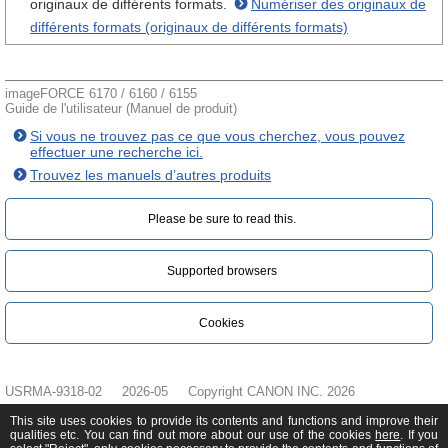
originaux de différents formats.
Numériser des originaux de
différents formats (originaux de différents formats)
imageFORCE 6170 / 6160 / 6155
Guide de l'utilisateur (Manuel de produit)
Si vous ne trouvez pas ce que vous cherchez, vous pouvez
effectuer une recherche ici.
Trouvez les manuels d’autres produits
Please be sure to read this.‎
Supported browsers
Cookies
USRMA-9318-02
2026-05
Copyright CANON INC. 2026
This site uses cookies to provide its contents and functions and improve their
qualities etc. You can find out more about our use of the cookies
here
. If you