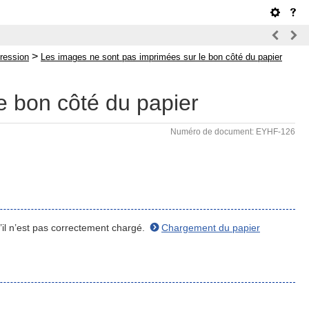
>
pression
Les images ne sont pas imprimées sur le bon côté du papier
e bon côté du papier
Numéro de document: EYHF-126
s’il n’est pas correctement chargé.
Chargement du papier