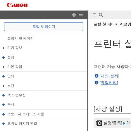
>
포털 첫 페이지
설명
포털 첫 페이지
설명서 첫 페이지
프린터 
기기 정보
설정
프린터 기능 사양과
기본 작업
[사양 설정]
인쇄
[유틸리티]
스캔
팩스 송수신
복사
[사양 설정]
스토리지 스페이스 사용
[
설정/등록]
[
모바일 장치와 연결