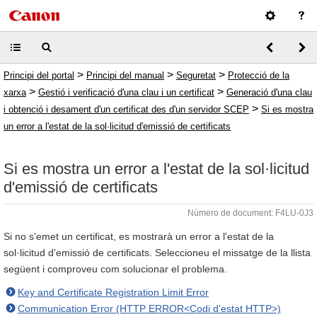
>
>
>
Principi del portal
Principi del manual
Seguretat
Protecció de la
>
>
xarxa
Gestió i verificació d'una clau i un certificat
Generació d'una clau
>
i obtenció i desament d'un certificat des d'un servidor SCEP
Si es mostra
un error a l'estat de la sol·licitud d'emissió de certificats
Si es mostra un error a l'estat de la sol·licitud
d'emissió de certificats
Número de document: F4LU-0J3
Si no s'emet un certificat, es mostrarà un error a l'estat de la
sol·licitud d'emissió de certificats. Seleccioneu el missatge de la llista
següent i comproveu com solucionar el problema.
Key and Certificate Registration Limit Error
Communication Error (HTTP ERROR<Codi d'estat HTTP>)