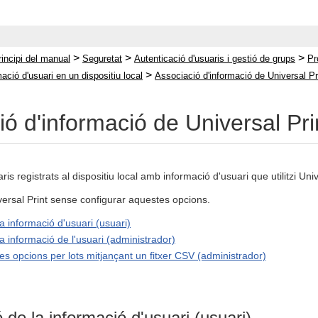
>
>
>
rincipi del manual
Seguretat
Autenticació d'usuaris i gestió de grups
Pr
>
ció d'usuari en un dispositiu local
Associació d'informació de Universal P
ió d'informació de Universal Pr
s registrats al dispositiu local amb informació d'usuari que utilitzi Uni
iversal Print sense configurar aquestes opcions.
a informació d'usuari (usuari)
a informació de l'usuari (administrador)
es opcions per lots mitjançant un fitxer CSV (administrador)
 de la informació d'usuari (usuari)