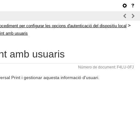
>
ocediment per configurar les opcions d'autenticació del dispositiu local
rint amb usuaris
int amb usuaris
Número de document: F4LU-0FJ
versal Print i gestionar aquesta informació d'usuari.