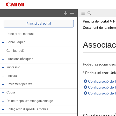
>
Principi del portal
P
Principi del portal
Desament de la informa
Principi del manual
Associac
Sobre l’equip
Configuració
Funcions bàsiques
Podeu associar usuari
Impressió
* Podeu utilitzar Un
Lectura
Configuració de l
Enviament per fax
Configuració de l
Còpia
Configuració de l
Ús de l'espai d'emmagatzematge
Enllaç amb dispositius mòbils
Configuració