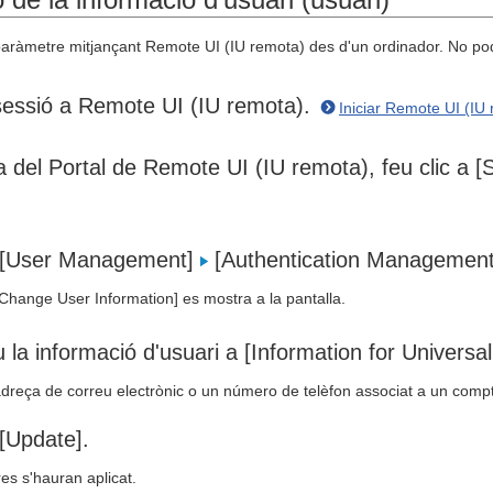
ràmetre mitjançant Remote UI (IU remota) des d'un ordinador. No podeu 
 sessió a Remote UI (IU remota).
Iniciar Remote UI (IU
a del Portal de Remote UI (IU remota), feu clic a [
a [User Management]
[Authentication Management
[Change User Information] es mostra a la pantalla.
 la informació d'usuari a [Information for Universal 
adreça de correu electrònic o un número de telèfon associat a un compt
 [Update].
es s'hauran aplicat.