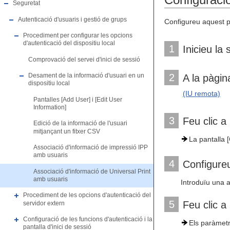
Seguretat
Autenticació d'usuaris i gestió de grups
Configureu aquest pa
Procediment per configurar les opcions
d'autenticació del dispositiu local
1
Inicieu la
Comprovació del servei d'inici de sessió
Desament de la informació d'usuari en un
2
A la pàgin
dispositiu local
(IU remota)
Pantalles [Add User] i [Edit User
Information]
3
Feu clic 
Edició de la informació de l'usuari
mitjançant un fitxer CSV
La pantalla 
Associació d'informació de impressió IPP
amb usuaris
4
Configureu
Associació d'informació de Universal Print
amb usuaris
Introduïu una 
Procediment de les opcions d'autenticació del
5
Feu clic a
servidor extern
Configuració de les funcions d'autenticació i la
Els paràmetr
pantalla d'inici de sessió