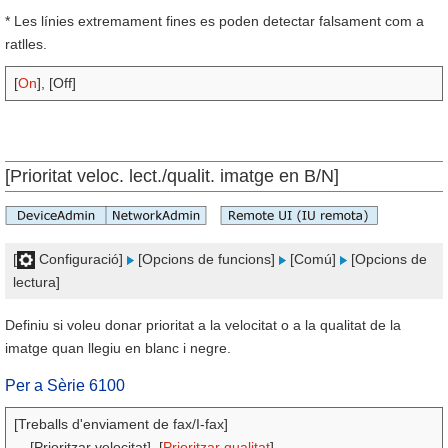
* Les línies extremament fines es poden detectar falsament com a
ratlles.
[
On
], [Off]
[Prioritat veloc. lect./qualit. imatge en B/N]
[
Configuració]
[Opcions de funcions]
[Comú]
[Opcions de
lectura]
Definiu si voleu donar prioritat a la velocitat o a la qualitat de la
imatge quan llegiu en blanc i negre.
Per a Sèrie 6100
[Treballs d'enviament de fax/I-fax]
[Prioritzar velocitat], [
Prioritzar qualitat
]