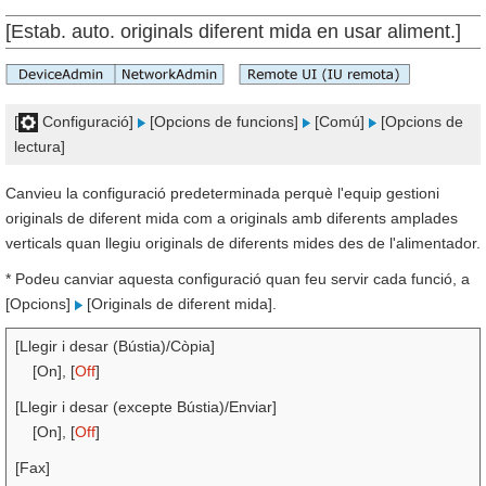
[Estab. auto. originals diferent mida en usar aliment.]
[
Configuració]
[Opcions de funcions]
[Comú]
[Opcions de
lectura]
Canvieu la configuració predeterminada perquè l'equip gestioni
originals de diferent mida com a originals amb diferents amplades
verticals quan llegiu originals de diferents mides des de l'alimentador.
* Podeu canviar aquesta configuració quan feu servir cada funció, a
[Opcions]
[Originals de diferent mida].
[Llegir i desar (Bústia)/Còpia]
[On], [
Off
]
[Llegir i desar (excepte Bústia)/Enviar]
[On], [
Off
]
[Fax]