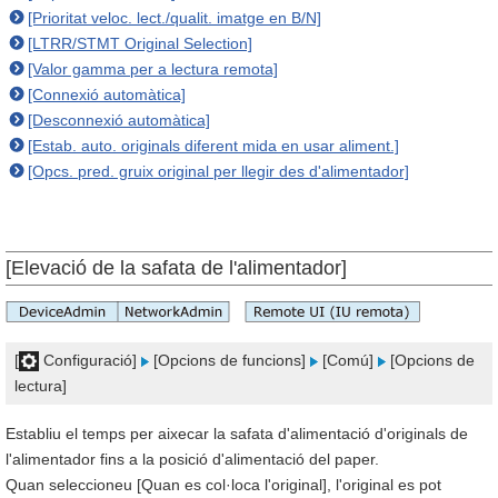
[Prioritat veloc. lect./qualit. imatge en B/N]
[LTRR/STMT Original Selection]
[Valor gamma per a lectura remota]
[Connexió automàtica]
[Desconnexió automàtica]
[Estab. auto. originals diferent mida en usar aliment.]
[Opcs. pred. gruix original per llegir des d'alimentador]
[Elevació de la safata de l'alimentador]
[
Configuració]
[Opcions de funcions]
[Comú]
[Opcions de
lectura]
Establiu el temps per aixecar la safata d'alimentació d'originals de
l'alimentador fins a la posició d'alimentació del paper.
Quan seleccioneu [Quan es col·loca l'original], l'original es pot