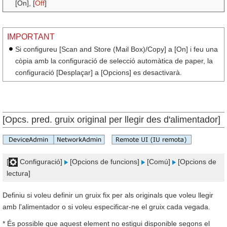
[On], [
Off
]
IMPORTANT
Si configureu [Scan and Store (Mail Box)/Copy] a [On] i feu una
còpia amb la configuració de selecció automàtica de paper, la
configuració [Desplaçar] a [Opcions] es desactivarà.
[Opcs. pred. gruix original per llegir des d'alimentador]
[
Configuració]
[Opcions de funcions]
[Comú]
[Opcions de
lectura]
Definiu si voleu definir un gruix fix per als originals que voleu llegir
amb l'alimentador o si voleu especificar-ne el gruix cada vegada.
* És possible que aquest element no estigui disponible segons el