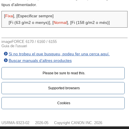
tipus d'alimentador.
[
Fixa
], [Especificar sempre]
[Fi (63 g/m2 o menys)], [
Normal
], [Fi (158 g/m2 o més)]
imageFORCE 6170 / 6160 / 6155
Guia de l'usuari
Si no trobeu el que busqueu, podeu fer una cerca aquí.
Buscar manuals d’altres productes
Please be sure to read this.‎
Supported browsers
Cookies
USRMA-9323-02
2026-05
Copyright CANON INC. 2026