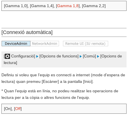
[Gamma 1,0], [Gamma 1,4], [
Gamma 1,8
], [Gamma 2,2]
[Connexió automàtica]
[
Configuració]
[Opcions de funcions]
[Comú]
[Opcions de
lectura]
Definiu si voleu que l'equip es connecti a internet (mode d'espera de
lectura) quan premeu [Escàner] a la pantalla [Inici].
* Quan l'equip està en línia, no podeu realitzar les operacions de
lectura per a la còpia o altres funcions de l'equip.
[On], [
Off
]