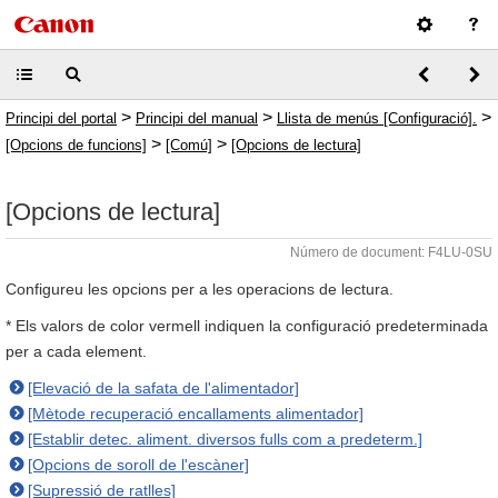
>
>
>
Principi del portal
Principi del manual
Llista de menús [Configuració].
>
>
[Opcions de funcions]
[Comú]
[Opcions de lectura]
[Opcions de lectura]
Número de document: F4LU-0SU
Configureu les opcions per a les operacions de lectura.
* Els valors de color vermell indiquen la configuració predeterminada
per a cada element.
[Elevació de la safata de l'alimentador]
[Mètode recuperació encallaments alimentador]
[Establir detec. aliment. diversos fulls com a predeterm.]
[Opcions de soroll de l'escàner]
[Supressió de ratlles]