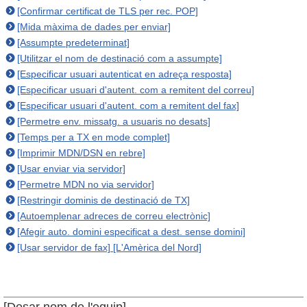
[Confirmar certificat de TLS per rec. POP]
[Mida màxima de dades per enviar]
[Assumpte predeterminat]
[Utilitzar el nom de destinació com a assumpte]
[Especificar usuari autenticat en adreça resposta]
[Especificar usuari d'autent. com a remitent del correu]
[Especificar usuari d'autent. com a remitent del fax]
[Permetre env. missatg. a usuaris no desats]
[Temps per a TX en mode complet]
[Imprimir MDN/DSN en rebre]
[Usar enviar via servidor]
[Permetre MDN no via servidor]
[Restringir dominis de destinació de TX]
[Autoemplenar adreces de correu electrònic]
[Afegir auto. domini especificat a dest. sense domini]
[Usar servidor de fax] [L'Amèrica del Nord]