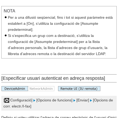
NOTA
Per a una difusió seqüencial, fins i tot si aquest paràmetre està
establert a [On], s’utilitza la configuració de [Assumpte
predeterminat].
Si s’especifica un grup com a destinació, s’utilitza la
configuració de [Assumpte predeterminat] per a la llista
d’adreces personals, la llista d’adreces de grup d’usuaris, la
llibreta d’adreces remota o la destinació del servidor LDAP.
[Especificar usuari autenticat en adreça resposta]
[
Configuració]
[Opcions de funcions]
[Enviar]
[Opcions de
corr. electr./I-fax]
Definiu si voleu utilitzar l'adreça de correu electrònic de l'usuari d'inici