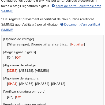
Configureu les opcions d'S/MIME per xifrar correus electrònics i I-
faxos o afegir signatures digitals.
Xifrat de correu electrònic amb
S/MIME
* Cal registrar prèviament el certificat de clau pública (certificat
S/MIME) que s'utilitzarà per al xifratge.
Desament d'un certificat
S/MIME
[Opcions de xifratge]
[Xifrar sempre], [Només xifrar si certificat], [
No xifrar
]
[Afegir signat. digitals]
[On], [
Off
]
[Algorisme de xifratge]
[
3DES
], [AES128], [AES256]
[Algorisme de signatura]
[
SHA1
], [SHA256], [SHA384], [SHA512]
[Verificar signatura en rebre]
[On], [
Off
]
[Imprimir signatura en rebre]