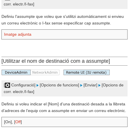
corr. electr./I-fax]
Definiu l'assumpte que voleu que s'utilitzi automàticament si envieu
un correu electrònic o I-fax sense especificar cap assumpte.
Imatge adjunta
[Utilitzar el nom de destinació com a assumpte]
[
Configuració]
[Opcions de funcions]
[Enviar]
[Opcions de
corr. electr./I-fax]
Definiu si voleu indicar el [Nom] d’una destinació desada a la llibreta
d’adreces de l’equip com a assumpte en enviar un correu electrònic.
[On], [
Off
]