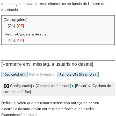
no es puguin enviar correus electrònics en funció de l'entorn de
destinació.
[De capçalera]
[On], [
Off
]
[Retorn-Capçalera de ruta]
[On], [
Off
]
[Permetre env. missatg. a usuaris no desats]
[
Configuració]
[Opcions de funcions]
[Enviar]
[Opcions de
corr. electr./I-fax]
Definiu si voleu que els usuaris sense cap adreça de correu
electrònic desada enviïn correus electrònics quan s'utilitzi
l'autenticació d'usuari.