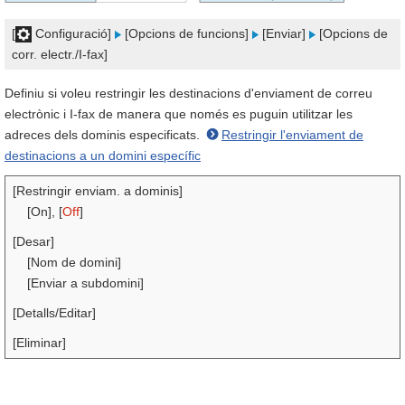
[
Configuració]
[Opcions de funcions]
[Enviar]
[Opcions de
corr. electr./I-fax]
Definiu si voleu restringir les destinacions d'enviament de correu
electrònic i I-fax de manera que només es puguin utilitzar les
adreces dels dominis especificats.
Restringir l'enviament de
destinacions a un domini específic
[Restringir enviam. a dominis]
[On], [
Off
]
[Desar]
[Nom de domini]
[Enviar a subdomini]
[Detalls/Editar]
[Eliminar]