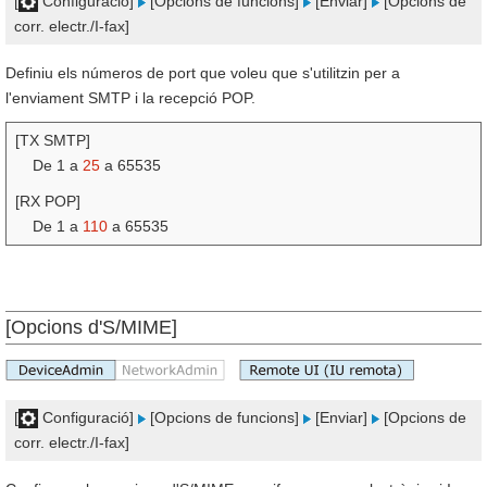
[
Configuració]
[Opcions de funcions]
[Enviar]
[Opcions de
corr. electr./I-fax]
Definiu els números de port que voleu que s'utilitzin per a
l'enviament SMTP i la recepció POP.
[TX SMTP]
De 1 a
25
a 65535
[RX POP]
De 1 a
110
a 65535
[Opcions d'S/MIME]
[
Configuració]
[Opcions de funcions]
[Enviar]
[Opcions de
corr. electr./I-fax]