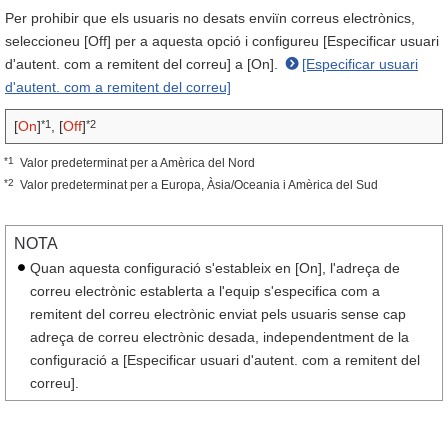
Per prohibir que els usuaris no desats enviïn correus electrònics,
seleccioneu [Off] per a aquesta opció i configureu [Especificar usuari
d'autent. com a remitent del correu] a [On].
[Especificar usuari
d'autent. com a remitent del correu]
*1
*2
[
On
]
, [
Off
]
*1
Valor predeterminat per a Amèrica del Nord
*2
Valor predeterminat per a Europa, Àsia/Oceania i Amèrica del Sud
NOTA
Quan aquesta configuració s'estableix en [On], l'adreça de
correu electrònic establerta a l'equip s'especifica com a
remitent del correu electrònic enviat pels usuaris sense cap
adreça de correu electrònic desada, independentment de la
configuració a [Especificar usuari d'autent. com a remitent del
correu].