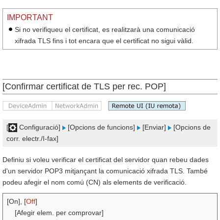
IMPORTANT
Si no verifiqueu el certificat, es realitzarà una comunicació
xifrada TLS fins i tot encara que el certificat no sigui vàlid.
[Confirmar certificat de TLS per rec. POP]
[
Configuració]
[Opcions de funcions]
[Enviar]
[Opcions de
corr. electr./I-fax]
Definiu si voleu verificar el certificat del servidor quan rebeu dades
d'un servidor POP3 mitjançant la comunicació xifrada TLS. També
podeu afegir el nom comú (CN) als elements de verificació.
[On], [
Off
]
[Afegir elem. per comprovar]