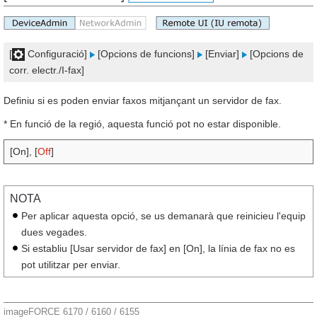
[
Configuració]
[Opcions de funcions]
[Enviar]
[Opcions de
corr. electr./I-fax]
Definiu si es poden enviar faxos mitjançant un servidor de fax.
* En funció de la regió, aquesta funció pot no estar disponible.
[On], [
Off
]
NOTA
Per aplicar aquesta opció, se us demanarà que reinicieu l'equip
dues vegades.
Si establiu [Usar servidor de fax] en [On], la línia de fax no es
pot utilitzar per enviar.
imageFORCE 6170 / 6160 / 6155