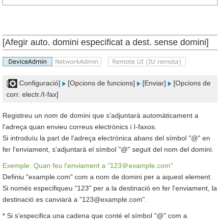
[Afegir auto. domini especificat a dest. sense domini]
[
Configuració]
[Opcions de funcions]
[Enviar]
[Opcions de
corr. electr./I-fax]
Registreu un nom de domini que s'adjuntarà automàticament a
l'adreça quan envieu correus electrònics i I-faxos.
Si introduïu la part de l'adreça electrònica abans del símbol "@" en
fer l'enviament, s'adjuntarà el símbol "@" seguit del nom del domini.
Exemple: Quan feu l'enviament a "123＠example.com"
Definiu "example.com" com a nom de domini per a aquest element.
Si només especifiqueu "123" per a la destinació en fer l'enviament, la
destinació es canviarà a "123@example.com".
* Si s'especifica una cadena que conté el símbol "@" com a