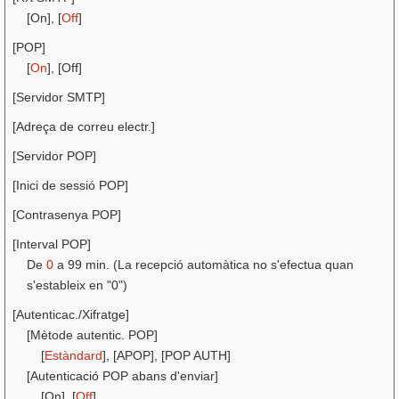
[On], [
Off
]
[POP]
[
On
], [Off]
[Servidor SMTP]
[Adreça de correu electr.]
[Servidor POP]
[Inici de sessió POP]
[Contrasenya POP]
[Interval POP]
De
0
a 99 min. (La recepció automàtica no s'efectua quan
s'estableix en "0")
[Autenticac./Xifratge]
[Mètode autentic. POP]
[
Estàndard
], [APOP], [POP AUTH]
[Autenticació POP abans d'enviar]
[On], [
Off
]