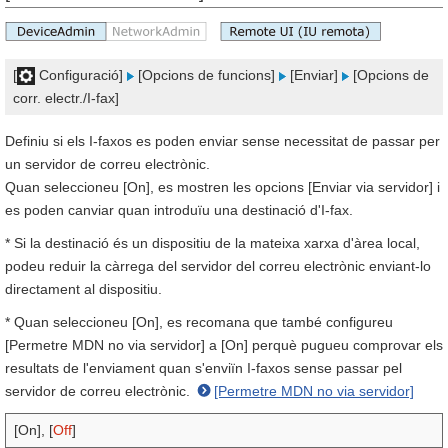
[
Configuració]
[Opcions de funcions]
[Enviar]
[Opcions de
corr. electr./I-fax]
Definiu si els I-faxos es poden enviar sense necessitat de passar per
un servidor de correu electrònic.
Quan seleccioneu [On], es mostren les opcions [Enviar via servidor] i
es poden canviar quan introduïu una destinació d'I-fax.
* Si la destinació és un dispositiu de la mateixa xarxa d'àrea local,
podeu reduir la càrrega del servidor del correu electrònic enviant-lo
directament al dispositiu.
* Quan seleccioneu [On], es recomana que també configureu
[Permetre MDN no via servidor] a [On] perquè pugueu comprovar els
resultats de l'enviament quan s'enviïn I-faxos sense passar pel
servidor de correu electrònic.
[Permetre MDN no via servidor]
[On], [
Off
]