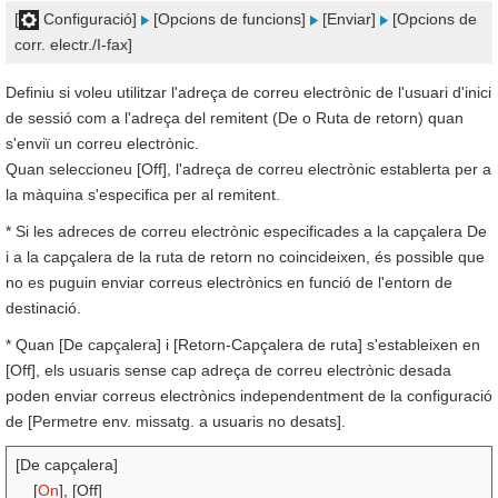
[
Configuració]
[Opcions de funcions]
[Enviar]
[Opcions de
corr. electr./I-fax]
Definiu si voleu utilitzar l'adreça de correu electrònic de l'usuari d'inici
de sessió com a l'adreça del remitent (De o Ruta de retorn) quan
s'enviï un correu electrònic.
Quan seleccioneu [Off], l'adreça de correu electrònic establerta per a
la màquina s'especifica per al remitent.
* Si les adreces de correu electrònic especificades a la capçalera De
i a la capçalera de la ruta de retorn no coincideixen, és possible que
no es puguin enviar correus electrònics en funció de l'entorn de
destinació.
* Quan [De capçalera] i [Retorn-Capçalera de ruta] s'estableixen en
[Off], els usuaris sense cap adreça de correu electrònic desada
poden enviar correus electrònics independentment de la configuració
de [Permetre env. missatg. a usuaris no desats].
[De capçalera]
[
On
], [Off]