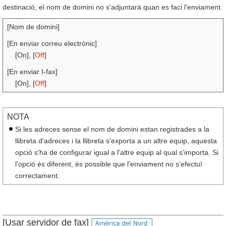
destinació, el nom de domini no s'adjuntarà quan es faci l'enviament.
[Nom de domini]
[En enviar correu electrònic]
[On], [
Off
]
[En enviar I-fax]
[On], [
Off
]
NOTA
Si les adreces sense el nom de domini estan registrades a la
llibreta d'adreces i la llibreta s'exporta a un altre equip, aquesta
opció s'ha de configurar igual a l'altre equip al qual s'importa. Si
l'opció és diferent, és possible que l'enviament no s'efectuï
correctament.
[Usar servidor de fax]