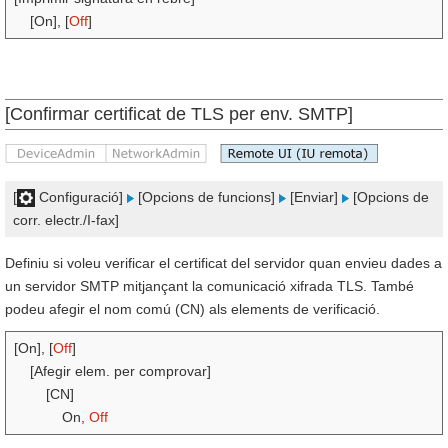
[On], [
Off
]
[Confirmar certificat de TLS per env. SMTP]
[
Configuració]
[Opcions de funcions]
[Enviar]
[Opcions de
corr. electr./I-fax]
Definiu si voleu verificar el certificat del servidor quan envieu dades a
un servidor SMTP mitjançant la comunicació xifrada TLS. També
podeu afegir el nom comú (CN) als elements de verificació.
[On], [
Off
]
[Afegir elem. per comprovar]
[CN]
On,
Off