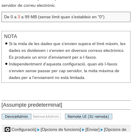
servidor de correu electrònic.
De 0 a
3
a 99 MB (sense límit quan s'estableix en "0")
NOTA
Si la mida de les dades que s'envien supera el límit màxim, les
dades es divideixen i s'envien en diversos correus electrònics.
Es produeix un error d'enviament per a I-faxos.
Independentment d'aquesta configuració, quan els I-faxos
s'envien sense passar per cap servidor, la mida màxima de
dades per a l'enviament no està limitada.
[Assumpte predeterminat]
[
Configuració]
[Opcions de funcions]
[Enviar]
[Opcions de