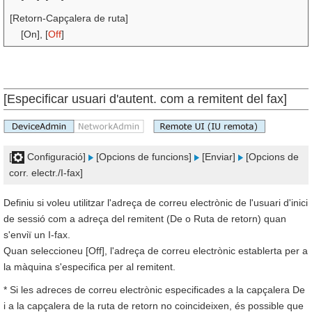
[Retorn-Capçalera de ruta]
[On], [
Off
]
[Especificar usuari d'autent. com a remitent del fax]
[
Configuració]
[Opcions de funcions]
[Enviar]
[Opcions de
corr. electr./I-fax]
Definiu si voleu utilitzar l'adreça de correu electrònic de l'usuari d'inici
de sessió com a adreça del remitent (De o Ruta de retorn) quan
s'enviï un I-fax.
Quan seleccioneu [Off], l'adreça de correu electrònic establerta per a
la màquina s'especifica per al remitent.
* Si les adreces de correu electrònic especificades a la capçalera De
i a la capçalera de la ruta de retorn no coincideixen, és possible que