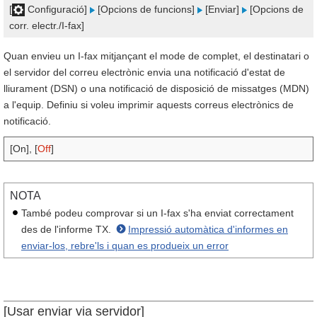
[
Configuració]
[Opcions de funcions]
[Enviar]
[Opcions de
corr. electr./I-fax]
Quan envieu un I-fax mitjançant el mode de complet, el destinatari o
el servidor del correu electrònic envia una notificació d'estat de
lliurament (DSN) o una notificació de disposició de missatges (MDN)
a l'equip. Definiu si voleu imprimir aquests correus electrònics de
notificació.
[On], [
Off
]
NOTA
També podeu comprovar si un I-fax s'ha enviat correctament
des de l'informe TX.
Impressió automàtica d'informes en
enviar-los, rebre'ls i quan es produeix un error
[Usar enviar via servidor]