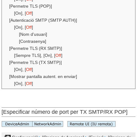
[Permetre TLS (POP)]
[On], [
Off
]
[Autenticació SMTP (SMTP AUTH)]
[On], [
Off
]
[Nom d'usuari]
[Contrasenya]
[Permetre TLS (RX SMTP)]
[Sempre TLS], [On], [
Off
]
[Permetre TLS (TX SMTP)]
[On], [
Off
]
[Mostrar pantalla autent. en enviar]
[On], [
Off
]
[Especificar número de port per TX SMTP/RX POP]