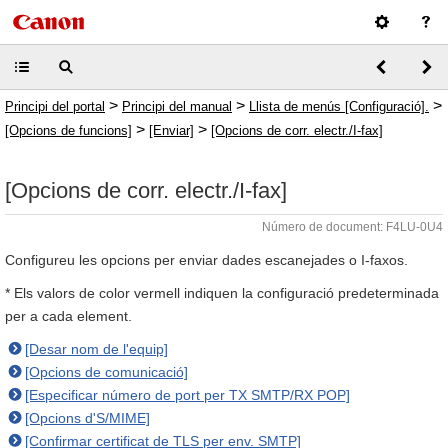
>
>
>
Principi del portal
Principi del manual
Llista de menús [Configuració].
>
>
[Opcions de funcions]
[Enviar]
[Opcions de corr. electr./I-fax]
[Opcions de corr. electr./I-fax]
Número de document: F4LU-0U4
Configureu les opcions per enviar dades escanejades o I-faxos.
* Els valors de color vermell indiquen la configuració predeterminada
per a cada element.
[Desar nom de l'equip]
[Opcions de comunicació]
[Especificar número de port per TX SMTP/RX POP]
[Opcions d'S/MIME]
[Confirmar certificat de TLS per env. SMTP]