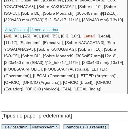
[11x17], [Statement], [Executive], [Sobre NAGAGATA 3], [Sob.
YOGATANAGA3], [Sobre KAKUGATA 2], [Sobre n. 10], [Sobre
ISO-C5], [Sobre DL], [Sobre Monarch], [305x457 mm]/[12x18],
[320x450 mm (SRA3)]/[12_5/8x17_11/16], [330x483 mm]/[13x19]
[
A4
], [A3], [A5], [A6], [B4], [B5], [8K], [16K], [
Letter
], [Legal],
[11x17], [Statement], [Executive], [Sobre NAGAGATA 3], [Sob.
YOGATANAGA3], [Sobre KAKUGATA 2], [Sobre n. 10], [Sobre
ISO-C5], [Sobre DL], [Sobre Monarch], [305x457 mm]/[12x18],
[320x450 mm (SRA3)]/[12_5/8x17_11/16], [330x483 mm]/[13x19],
[FOOLSCAP/FOLIO], [FOOLSCAP (Australia)], [LETTER
(Government)], [LEGAL (Government)], [LETTER (Argentina)],
[OFICIO], [OFICIO (Argentina)], [OFICIO (Brazil)], [OFICIO
(Ecuador)], [OFICIO (Mexico)], [F4A], [LEGAL (India)]
[Tipus de paper predeterminat]