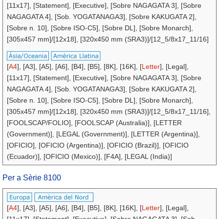
[11x17], [Statement], [Executive], [Sobre NAGAGATA 3], [Sobre
NAGAGATA 4], [Sob. YOGATANAGA3], [Sobre KAKUGATA 2],
[Sobre n. 10], [Sobre ISO-C5], [Sobre DL], [Sobre Monarch],
[305x457 mm]/[12x18], [320x450 mm (SRA3)]/[12_5/8x17_11/16]
[
A4
], [A3], [A5], [A6], [B4], [B5], [8K], [16K], [
Letter
], [Legal],
[11x17], [Statement], [Executive], [Sobre NAGAGATA 3], [Sobre
NAGAGATA 4], [Sob. YOGATANAGA3], [Sobre KAKUGATA 2],
[Sobre n. 10], [Sobre ISO-C5], [Sobre DL], [Sobre Monarch],
[305x457 mm]/[12x18], [320x450 mm (SRA3)]/[12_5/8x17_11/16],
[FOOLSCAP/FOLIO], [FOOLSCAP (Australia)], [LETTER
(Government)], [LEGAL (Government)], [LETTER (Argentina)],
[OFICIO], [OFICIO (Argentina)], [OFICIO (Brazil)], [OFICIO
(Ecuador)], [OFICIO (Mexico)], [F4A], [LEGAL (India)]
Per a Sèrie 8100
[
A4
], [A3], [A5], [A6], [B4], [B5], [8K], [16K], [
Letter
], [Legal],