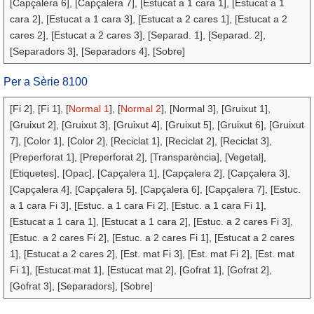
[Capçalera 6], [Capçalera 7], [Estucat a 1 cara 1], [Estucat a 1
cara 2], [Estucat a 1 cara 3], [Estucat a 2 cares 1], [Estucat a 2
cares 2], [Estucat a 2 cares 3], [Separad. 1], [Separad. 2],
[Separadors 3], [Separadors 4], [Sobre]
Per a Sèrie 8100
[Fi 2], [Fi 1], [
Normal 1
], [
Normal 2
], [Normal 3], [Gruixut 1],
[Gruixut 2], [Gruixut 3], [Gruixut 4], [Gruixut 5], [Gruixut 6], [Gruixut
7], [Color 1], [Color 2], [Reciclat 1], [Reciclat 2], [Reciclat 3],
[Preperforat 1], [Preperforat 2], [Transparència], [Vegetal],
[Etiquetes], [Opac], [Capçalera 1], [Capçalera 2], [Capçalera 3],
[Capçalera 4], [Capçalera 5], [Capçalera 6], [Capçalera 7], [Estuc.
a 1 cara Fi 3], [Estuc. a 1 cara Fi 2], [Estuc. a 1 cara Fi 1],
[Estucat a 1 cara 1], [Estucat a 1 cara 2], [Estuc. a 2 cares Fi 3],
[Estuc. a 2 cares Fi 2], [Estuc. a 2 cares Fi 1], [Estucat a 2 cares
1], [Estucat a 2 cares 2], [Est. mat Fi 3], [Est. mat Fi 2], [Est. mat
Fi 1], [Estucat mat 1], [Estucat mat 2], [Gofrat 1], [Gofrat 2],
[Gofrat 3], [Separadors], [Sobre]