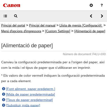
>
>
>
Principi del portal
Principi del manual
Llista de menús [Configuració].
>
>
Menú d'opcions d'impressora
[Custom Settings]
[Alimentació de paper]
[Alimentació de paper]
Número de document: F4LU-0X0
Canvieu la configuració predeterminada per a l'origen del paper, així
com la mida i el tipus de paper que s'utilitzaran en imprimir.
* Els valors de color vermell indiquen la configuració predeterminada
per a cada element.
[Font aliment. paper predeterm.]
[Mida de paper predeterminada]
[Tipus de paper predeterminat]
[Substituir mida paper]