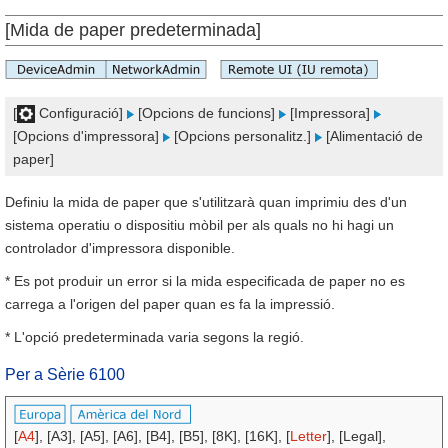
[Mida de paper predeterminada]
[
Configuració]
[Opcions de funcions]
[Impressora]
[Opcions d'impressora]
[Opcions personalitz.]
[Alimentació de
paper]
Definiu la mida de paper que s'utilitzarà quan imprimiu des d'un
sistema operatiu o dispositiu mòbil per als quals no hi hagi un
controlador d'impressora disponible.
* Es pot produir un error si la mida especificada de paper no es
carrega a l'origen del paper quan es fa la impressió.
* L'opció predeterminada varia segons la regió.
Per a Sèrie 6100
[
A4
], [A3], [A5], [A6], [B4], [B5], [8K], [16K], [
Letter
], [Legal],