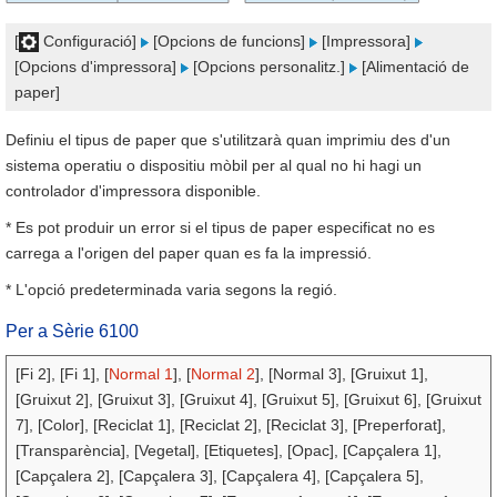
[
Configuració]
[Opcions de funcions]
[Impressora]
[Opcions d'impressora]
[Opcions personalitz.]
[Alimentació de
paper]
Definiu el tipus de paper que s'utilitzarà quan imprimiu des d'un
sistema operatiu o dispositiu mòbil per al qual no hi hagi un
controlador d'impressora disponible.
* Es pot produir un error si el tipus de paper especificat no es
carrega a l'origen del paper quan es fa la impressió.
* L'opció predeterminada varia segons la regió.
Per a Sèrie 6100
[Fi 2], [Fi 1], [
Normal 1
], [
Normal 2
], [Normal 3], [Gruixut 1],
[Gruixut 2], [Gruixut 3], [Gruixut 4], [Gruixut 5], [Gruixut 6], [Gruixut
7], [Color], [Reciclat 1], [Reciclat 2], [Reciclat 3], [Preperforat],
[Transparència], [Vegetal], [Etiquetes], [Opac], [Capçalera 1],
[Capçalera 2], [Capçalera 3], [Capçalera 4], [Capçalera 5],