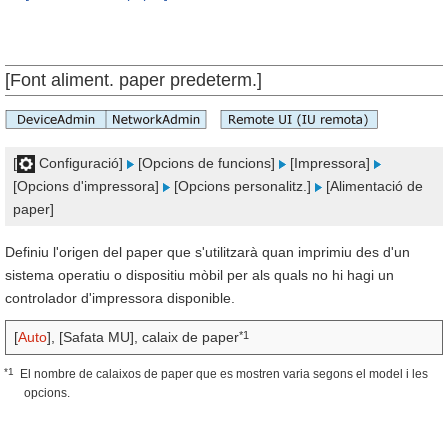
[Font aliment. paper predeterm.]
[
Configuració]
[Opcions de funcions]
[Impressora]
[Opcions d'impressora]
[Opcions personalitz.]
[Alimentació de
paper]
Definiu l'origen del paper que s'utilitzarà quan imprimiu des d'un
sistema operatiu o dispositiu mòbil per als quals no hi hagi un
controlador d'impressora disponible.
*1
[
Auto
], [Safata MU], calaix de paper
*1
El nombre de calaixos de paper que es mostren varia segons el model i les
opcions.