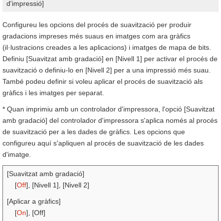
d'impressió]
Configureu les opcions del procés de suavització per produir
gradacions impreses més suaus en imatges com ara gràfics
(il·lustracions creades a les aplicacions) i imatges de mapa de bits.
Definiu [Suavitzat amb gradació] en [Nivell 1] per activar el procés de
suavització o definiu-lo en [Nivell 2] per a una impressió més suau.
També podeu definir si voleu aplicar el procés de suavització als
gràfics i les imatges per separat.
* Quan imprimiu amb un controlador d'impressora, l'opció [Suavitzat
amb gradació] del controlador d'impressora s'aplica només al procés
de suavització per a les dades de gràfics. Les opcions que
configureu aquí s'apliquen al procés de suavització de les dades
d'imatge.
[Suavitzat amb gradació]
[
Off
], [Nivell 1], [Nivell 2]
[Aplicar a gràfics]
[
On
], [Off]