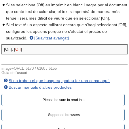
Si se selecciona [Off] en imprimir en blanc i negre per al document
que conté text de color clar, el text s'imprimirà de manera més
tènue i serà més difícil de veure que en seleccionar [On].
Si el text té un aspecte millorat encara que s'hagi seleccionat [Off],
configureu les opcions perquè no s'efectuï el procés de
suavització.
[Suavitzat avançat]
[On], [
Off
]
imageFORCE 6170 / 6160 / 6155
Guia de l'usuari
Si no trobeu el que busqueu, podeu fer una cerca aquí.
Buscar manuals d’altres productes
Please be sure to read this.‎
Supported browsers