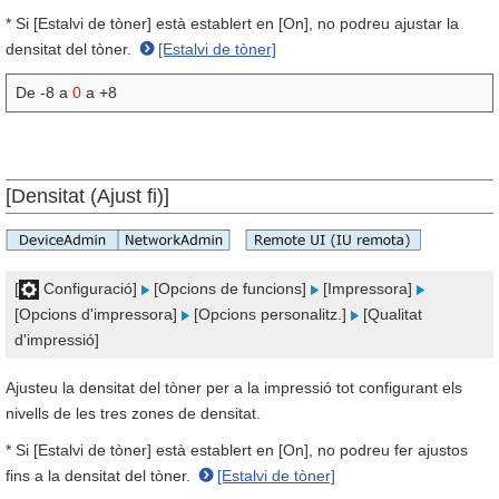
* Si [Estalvi de tòner] està establert en [On], no podreu ajustar la
densitat del tòner.
[Estalvi de tòner]
De -8 a
0
a +8
[Densitat (Ajust fi)]
[
Configuració]
[Opcions de funcions]
[Impressora]
[Opcions d'impressora]
[Opcions personalitz.]
[Qualitat
d'impressió]
Ajusteu la densitat del tòner per a la impressió tot configurant els
nivells de les tres zones de densitat.
* Si [Estalvi de tòner] està establert en [On], no podreu fer ajustos
fins a la densitat del tòner.
[Estalvi de tòner]