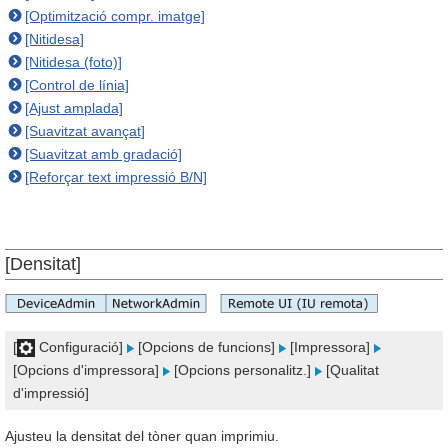
[Optimització compr. imatge]
[Nitidesa]
[Nitidesa (foto)]
[Control de línia]
[Ajust amplada]
[Suavitzat avançat]
[Suavitzat amb gradació]
[Reforçar text impressió B/N]
[Densitat]
[
Configuració]
[Opcions de funcions]
[Impressora]
[Opcions d'impressora]
[Opcions personalitz.]
[Qualitat
d'impressió]
Ajusteu la densitat del tòner quan imprimiu.