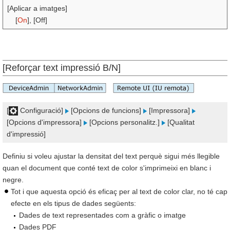
[Aplicar a imatges]
[
On
], [Off]
[Reforçar text impressió B/N]
[
Configuració]
[Opcions de funcions]
[Impressora]
[Opcions d'impressora]
[Opcions personalitz.]
[Qualitat
d'impressió]
Definiu si voleu ajustar la densitat del text perquè sigui més llegible
quan el document que conté text de color s'imprimeixi en blanc i
negre.
Tot i que aquesta opció és eficaç per al text de color clar, no té cap
efecte en els tipus de dades següents:
Dades de text representades com a gràfic o imatge
Dades PDF