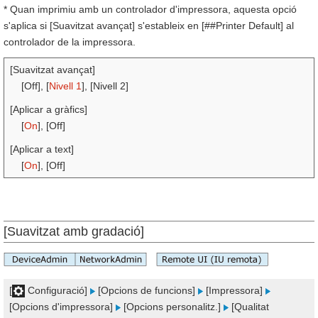
* Quan imprimiu amb un controlador d'impressora, aquesta opció
s'aplica si [Suavitzat avançat] s'estableix en [##Printer Default] al
controlador de la impressora.
[Suavitzat avançat]
[Off], [
Nivell 1
], [Nivell 2]
[Aplicar a gràfics]
[
On
], [Off]
[Aplicar a text]
[
On
], [Off]
[Suavitzat amb gradació]
[
Configuració]
[Opcions de funcions]
[Impressora]
[Opcions d'impressora]
[Opcions personalitz.]
[Qualitat