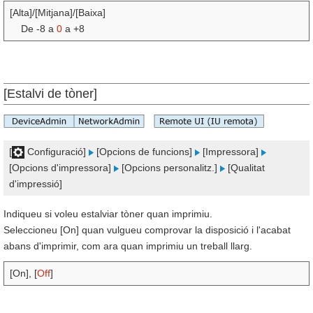
[Alta]/[Mitjana]/[Baixa]
De -8 a
0
a +8
[Estalvi de tòner]
[
Configuració]
[Opcions de funcions]
[Impressora]
[Opcions d'impressora]
[Opcions personalitz.]
[Qualitat
d'impressió]
Indiqueu si voleu estalviar tòner quan imprimiu.
Seleccioneu [On] quan vulgueu comprovar la disposició i l'acabat
abans d'imprimir, com ara quan imprimiu un treball llarg.
[On], [
Off
]