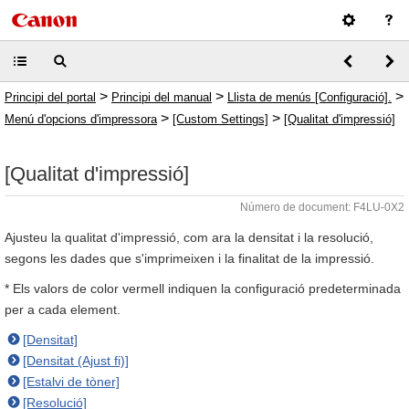
>
>
>
Principi del portal
Principi del manual
Llista de menús [Configuració].
>
>
Menú d'opcions d'impressora
[Custom Settings]
[Qualitat d'impressió]
[Qualitat d'impressió]
Número de document: F4LU-0X2
Ajusteu la qualitat d'impressió, com ara la densitat i la resolució,
segons les dades que s'imprimeixen i la finalitat de la impressió.
* Els valors de color vermell indiquen la configuració predeterminada
per a cada element.
[Densitat]
[Densitat (Ajust fi)]
[Estalvi de tòner]
[Resolució]