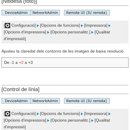
[Nitidesa (foto)]
[
Configuració]
[Opcions de funcions]
[Impressora]
[Opcions d'impressora]
[Opcions personalitz.]
[Qualitat
d'impressió]
Ajusteu la claredat dels contorns de les imatges de baixa resolució.
De -1 a
+2
a +3
[Control de línia]
[
Configuració]
[Opcions de funcions]
[Impressora]
[Opcions d'impressora]
[Opcions personalitz.]
[Qualitat
d'impressió]