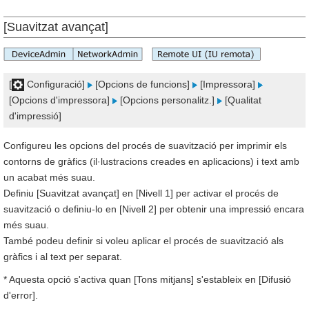
[Suavitzat avançat]
[
Configuració]
[Opcions de funcions]
[Impressora]
[Opcions d'impressora]
[Opcions personalitz.]
[Qualitat
d'impressió]
Configureu les opcions del procés de suavització per imprimir els
contorns de gràfics (il·lustracions creades en aplicacions) i text amb
un acabat més suau.
Definiu [Suavitzat avançat] en [Nivell 1] per activar el procés de
suavització o definiu-lo en [Nivell 2] per obtenir una impressió encara
més suau.
També podeu definir si voleu aplicar el procés de suavització als
gràfics i al text per separat.
* Aquesta opció s'activa quan [Tons mitjans] s'estableix en [Difusió
d'error].