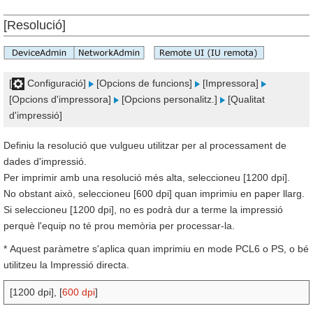
[Resolució]
[
Configuració]
[Opcions de funcions]
[Impressora]
[Opcions d'impressora]
[Opcions personalitz.]
[Qualitat
d'impressió]
Definiu la resolució que vulgueu utilitzar per al processament de
dades d'impressió.
Per imprimir amb una resolució més alta, seleccioneu [1200 dpi].
No obstant això, seleccioneu [600 dpi] quan imprimiu en paper llarg.
Si seleccioneu [1200 dpi], no es podrà dur a terme la impressió
perquè l'equip no té prou memòria per processar-la.
* Aquest paràmetre s'aplica quan imprimiu en mode PCL6 o PS, o bé
utilitzeu la Impressió directa.
[1200 dpi], [
600 dpi
]