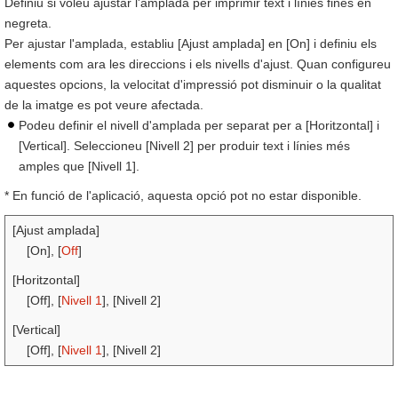
Definiu si voleu ajustar l'amplada per imprimir text i línies fines en
negreta.
Per ajustar l'amplada, establiu [Ajust amplada] en [On] i definiu els
elements com ara les direccions i els nivells d'ajust. Quan configureu
aquestes opcions, la velocitat d'impressió pot disminuir o la qualitat
de la imatge es pot veure afectada.
Podeu definir el nivell d'amplada per separat per a [Horitzontal] i
[Vertical]. Seleccioneu [Nivell 2] per produir text i línies més
amples que [Nivell 1].
* En funció de l'aplicació, aquesta opció pot no estar disponible.
[Ajust amplada]
[On], [
Off
]
[Horitzontal]
[Off], [
Nivell 1
], [Nivell 2]
[Vertical]
[Off], [
Nivell 1
], [Nivell 2]