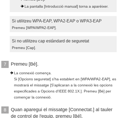
La pantalla [Introducció manual] torna a aparèixer.
Si utilitzeu WPA-EAP, WPA2-EAP o WPA3-EAP
Premeu [WPA/WPA2-EAP].
Si no utilitzeu cap estàndard de seguretat
Premeu [Cap].
Premeu [Bé].
7
La connexió comença.
Si [Opcions seguretat] s'ha establert en [WPA/WPA2-EAP], es
mostrará el missatge [S'aplicaran a la connexió les opcions
especificades a Opcions d'IEEE 802.1X.]. Premeu [Bé] per
començar la connexió.
Quan aparegui el missatge [Connectat.] al tauler
8
de control de l'equip, premeu [Bé].