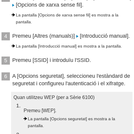
[Opcions de xarxa sense fil].
La pantalla [Opcions de xarxa sense fil] es mostra a la
pantalla.
Premeu [Altres (manuals)]
[Introducció manual].
4
La pantalla [Introducció manual] es mostra a la pantalla.
Premeu [SSID] i introduïu l'SSID.
5
A [Opcions seguretat], seleccioneu l'estàndard de
6
seguretat i configureu l'autenticació i el xifratge.
Quan utilitzeu WEP (per a Sèrie 6100)
1
Premeu [WEP].
La pantalla [Opcions seguretat] es mostra a la
pantalla.