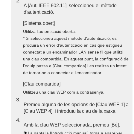
2
A [Aut. IEEE 802.11], seleccioneu el mètode
d'autenticació.
[Sistema obert]
Utilitza l'autenticació oberta.
* Si seleccioneu aquest mètode d'autenticació, es
produirà un error d'autenticació en cas que estigueu
connectat a un encaminador LAN sense fil que utilitzi
una clau compartida. En aquest punt, la configuració de
l'equip passa a [Clau compartida] i es realitza un intent
de tornar-se a connectar a l'encaminador.
[Clau compartida]
Utilitzeu una clau WEP com a contrasenya.
3
Premeu alguna de les opcions de [Clau WEP 1] a
[Clau WEP 4], i introduïu la clau de la xarxa.
4
Amb la clau WEP seleccionada, premeu [Bé].
La pantalla [Introducció manual] torna a aparèixer.