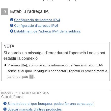
Establiu l'adreça IP.
9
Configuració de l'adreça IPv4
Configuració d'adreces IPv6
Establiment de l'adreça IPv4 de la sublínia
NOTA
Si apareix un missatge d'error durant l'operació i no es pot
establir la connexió
Premeu [Bé], comproveu la informació de l'encaminador LAN
sense fil al qual us vulgueu connectar i repetiu el procediment a
partir del pas
4
.
imageFORCE 6170 / 6160 / 6155
Guia de l'usuari
Si no trobeu el que busqueu, podeu fer una cerca aquí.
Buscar manuals d’altres productes