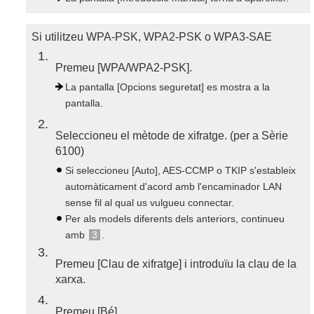
Si utilitzeu WPA-PSK, WPA2-PSK o WPA3-SAE
1
Premeu [WPA/WPA2-PSK].
La pantalla [Opcions seguretat] es mostra a la
pantalla.
2
Seleccioneu el mètode de xifratge. (per a Sèrie
6100)
Si seleccioneu [Auto], AES-CCMP o TKIP s'estableix
automàticament d'acord amb l'encaminador LAN
sense fil al qual us vulgueu connectar.
Per als models diferents dels anteriors, continueu
amb
3
.
3
Premeu [Clau de xifratge] i introduïu la clau de la
xarxa.
4
Premeu [Bé].