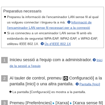
Preparatius necessaris
Prepareu la informació de l'encaminador LAN sense fil al qual
us vulgueu connectar i tingueu-la a mà.
Informació de
l'encaminador LAN sense fil necessari per a la connexió
Si us connecteu a un encaminador LAN sense fil amb els
estàndards de seguretat WPA-EAP, WPA2-EAP, o WPA3-EAP,
utilitzeu IEEE 802.1X.
Ús d'IEEE 802.1X
Inicieu sessió a l'equip com a administrador.
1
Inici
de la sessió a l'equip
Al tauler de control, premeu [
Configuració] a la
2
pantalla [Inici] o una altra pantalla.
Pantalla [Inici]
La pantalla [Configuració] es mostra a la pantalla.
Premeu [Preferències]
[Xarxa]
[Xarxa sense fil]
3