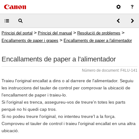
>
>
>
Principi del portal
Principi del manual
Resolució de problemes
>
Encallaments de paper i grapes
Encallaments de paper a l'alimentador
Encallaments de paper a l'alimentador
Número de document: F4LU-141
Traieu l'original encallat a dins o al darrere de l'alimentador. Seguiu
les instruccions del tauler de control per comprovar la ubicació de
l'encallament de paper i traieu-lo.
Si l'original es trenca, assegureu-vos de treure'n totes les parts
perquè no hi quedi cap tros.
Si no podeu treure l'original, no intenteu treure'l a la força.
Comproveu el tauler de control i traieu l'original encallat en una altra
ubicació.