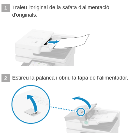
Traieu l'original de la safata d'alimentació
1
d'originals.
Estireu la palanca i obriu la tapa de l'alimentador.
2