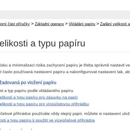
>
>
>
orní část příručky
Základní operace
Vkládání papíru
Zadání velikosti 
likosti a typu papíru
y tisku a minimalizaci rizika zachycení papíru je třeba správně nastavit v
t často používaná nastavení papíru a nakonfigurovat nastavení tak, ab
žadovaná po vložení papíru
ost a typ papíru podle vkládaného papíru.
elikosti a typu papíru pro zásuvku na papír
elikosti a typu papíru pro víceúčelovou přihrádku
čelové přihrádce používáte vždy stejný papír, můžete si nastavení ulož
osti a typu papíru k použití ve víceúčelové přihrádce