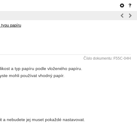
a typu papíru
Číslo dokumentu: F55C-04H
elikost a typ papíru podle vloženého papíru.
yste mohli používat vhodný papír.
it a nebudete jej muset pokaždé nastavovat.