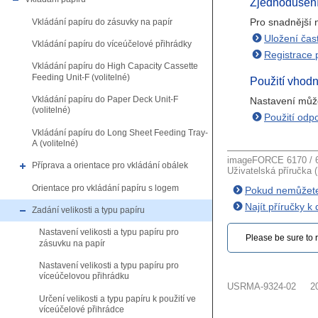
Zjednodušení
Pro snadnější n
Vkládání papíru do zásuvky na papír
Uložení čas
Vkládání papíru do víceúčelové přihrádky
Registrace p
Vkládání papíru do High Capacity Cassette
Feeding Unit-F (volitelné)
Použití vhod
Vkládání papíru do Paper Deck Unit-F
Nastavení můžet
(volitelné)
Použití odpo
Vkládání papíru do Long Sheet Feeding Tray-
A (volitelné)
imageFORCE 6170 / 6
Příprava a orientace pro vkládání obálek
Uživatelská příručka 
Orientace pro vkládání papíru s logem
Pokud nemůžete 
Najít příručky 
Zadání velikosti a typu papíru
Nastavení velikosti a typu papíru pro
Please be sure to r
zásuvku na papír
Nastavení velikosti a typu papíru pro
víceúčelovou přihrádku
USRMA-9324-02
2
Určení velikosti a typu papíru k použití ve
víceúčelové přihrádce