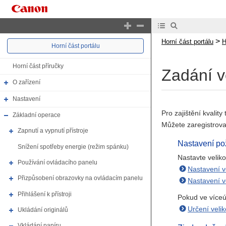
>
Horní část portálu
H
Horní část portálu
Horní část příručky
Zadání ve
O zařízení
Nastavení
Pro zajištění kvalit
Základní operace
Můžete zaregistrova
Zapnutí a vypnutí přístroje
Nastavení po
Snížení spotřeby energie (režim spánku)
Nastavte velik
Používání ovládacího panelu
Nastavení v
Přizpůsobení obrazovky na ovládacím panelu
Nastavení v
Přihlášení k přístroji
Pokud ve víceú
Určení velik
Ukládání originálů
Vkládání papíru