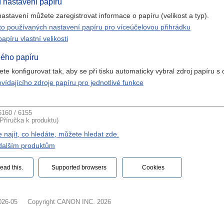
 nastavení papíru
astavení můžete zaregistrovat informace o papíru (velikost a typ).
to používaných nastavení papíru pro víceúčelovou přihrádku
apíru vlastní velikosti
ného papíru
e konfigurovat tak, aby se při tisku automaticky vybral zdroj papíru s
vídajícího zdroje papíru pro jednotlivé funkce
160 / 6155
(Příručka k produktu)
najít, co hledáte, můžete hledat zde.
k dalším produktům
ead this.‎
Supported browsers
Cookies
026-05
Copyright CANON INC. 2026