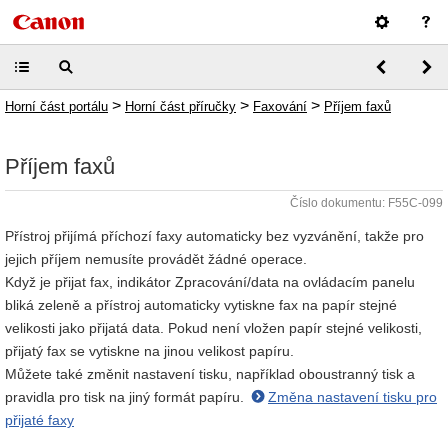
>
>
>
Horní část portálu
Horní část příručky
Faxování
Příjem faxů
Příjem faxů
Číslo dokumentu: F55C-099
Přístroj přijímá příchozí faxy automaticky bez vyzvánění, takže pro
jejich příjem nemusíte provádět žádné operace.
Když je přijat fax, indikátor Zpracování/data na ovládacím panelu
bliká zeleně a přístroj automaticky vytiskne fax na papír stejné
velikosti jako přijatá data. Pokud není vložen papír stejné velikosti,
přijatý fax se vytiskne na jinou velikost papíru.
Můžete také změnit nastavení tisku, například oboustranný tisk a
pravidla pro tisk na jiný formát papíru.
Změna nastavení tisku pro
přijaté faxy