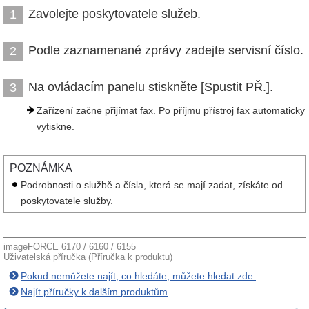
Zavolejte poskytovatele služeb.
1
Podle zaznamenané zprávy zadejte servisní číslo.
2
Na ovládacím panelu stiskněte [Spustit PŘ.].
3
Zařízení začne přijímat fax. Po příjmu přístroj fax automaticky
vytiskne.
POZNÁMKA
Podrobnosti o službě a čísla, která se mají zadat, získáte od
poskytovatele služby.
imageFORCE 6170 / 6160 / 6155
Uživatelská příručka (Příručka k produktu)
Pokud nemůžete najít, co hledáte, můžete hledat zde.
Najít příručky k dalším produktům