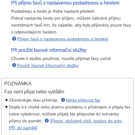
Při příjmu faxů s nastavenou podadresou a heslem
Podadresu a heslo je třeba nastavit předem.
Pokud nastavíte heslo pro příjem, můžete zabránit příjmu
nechtěných faxů tím, že zajistíte, aby byly přijímány pouze faxy
s odpovídajícím heslem.
Příjem faxů s nastavenou podadresou a heslem
Při použití faxové informační služby
Chcete-li službu používat, musíte přijímat faxy ručně.
Použití faxové informační služby
POZNÁMKA
Fax není přijat nebo vytištěn
Zkontrolujte stav přístroje.
Nelze přijmout fax
Dojde-li k chybě nebo jinému problému s přístrojem a přijatý fax
nelze vytisknout, můžete přijatý fax přeposlat do schránky
příjmu do paměti.
[Přesm. dočasně ulož. soubor do schr.
PŘ. do paměti]