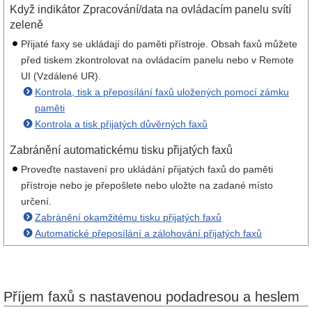
Když indikátor Zpracování/data na ovládacím panelu svítí
zeleně
Přijaté faxy se ukládají do paměti přístroje. Obsah faxů můžete
před tiskem zkontrolovat na ovládacím panelu nebo v Remote
UI (Vzdálené UR).
Kontrola, tisk a přeposílání faxů uložených pomocí zámku
paměti
Kontrola a tisk přijatých důvěrných faxů
Zabránění automatickému tisku přijatých faxů
Proveďte nastavení pro ukládání přijatých faxů do paměti
přístroje nebo je přepošlete nebo uložte na zadané místo
určení.
Zabránění okamžitému tisku přijatých faxů
Automatické přeposílání a zálohování přijatých faxů
Příjem faxů s nastavenou podadresou a heslem