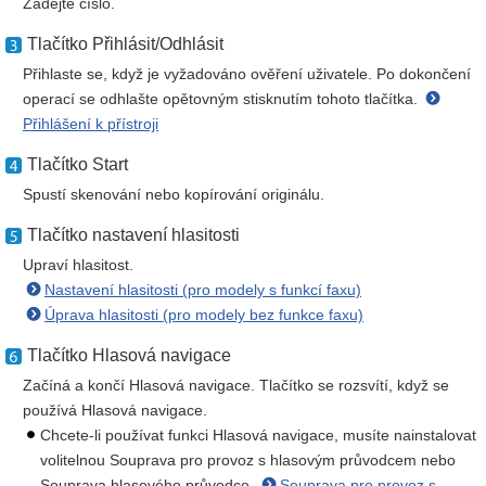
Zadejte číslo.
Tlačítko Přihlásit/Odhlásit
Přihlaste se, když je vyžadováno ověření uživatele. Po dokončení
operací se odhlašte opětovným stisknutím tohoto tlačítka.
Přihlášení k přístroji
Tlačítko Start
Spustí skenování nebo kopírování originálu.
Tlačítko nastavení hlasitosti
Upraví hlasitost.
Nastavení hlasitosti (pro modely s funkcí faxu)
Úprava hlasitosti (pro modely bez funkce faxu)
Tlačítko Hlasová navigace
Začíná a končí Hlasová navigace. Tlačítko se rozsvítí, když se
používá Hlasová navigace.
Chcete-li používat funkci Hlasová navigace, musíte nainstalovat
volitelnou Souprava pro provoz s hlasovým průvodcem nebo
Souprava hlasového průvodce.
Souprava pro provoz s