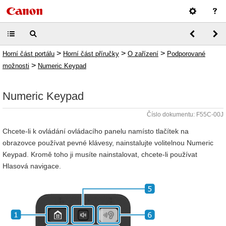
>
>
>
Horní část portálu
Horní část příručky
O zařízení
Podporované
>
možnosti
Numeric Keypad
Numeric Keypad
Číslo dokumentu: F55C-00J
Chcete-li k ovládání ovládacího panelu namísto tlačítek na
obrazovce používat pevné klávesy, nainstalujte volitelnou Numeric
Keypad. Kromě toho ji musíte nainstalovat, chcete-li používat
Hlasová navigace.