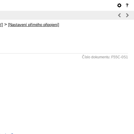
>
ť]
[Nastavení přímého připojení]
Číslo dokumentu: F55C-0S1