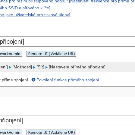
ence pro režim přístupového bodu] / [Nastavení frekvence pro přímé při
ího SSID a síťového klíče]
éno jako uživatelské pro tiskové úlohy]
připojení]
žení]
[Možnosti]
[Síť]
[Nastavení přímého připojení]
t přímé spojení.
Povolení funkce přímého spojení
řipojení]