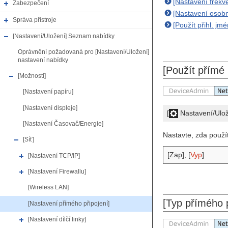
[Nastavení frekv
Zabezpečení
[Nastavení osobn
Správa přístroje
[Použít přihl. jm
[Nastavení/Uložení] Seznam nabídky
Oprávnění požadovaná pro [Nastavení/Uložení]
nastavení nabídky
[Použít přímé 
[Možnosti]
[Nastavení papíru]
[Nastavení displeje]
[
Nastavení/Ulo
[Nastavení Časovač/Energie]
Nastavte, zda použí
[Síť]
[Zap], [
Vyp
]
[Nastavení TCP/IP]
[Nastavení Firewallu]
[Wireless LAN]
[Typ přímého p
[Nastavení přímého připojení]
[Nastavení dílčí linky]