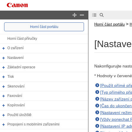
>
Horní část portálu
H
Horní část portálu
Horní část příručky
[Nastave
O zařízení
Nastavení
Nakonfigurujte nasta
Základní operace
* Hodnoty v červené
Tisk
[Použít přímé při
Skenování
[Typ přímého při
Faxování
[Název zařízení p
Kopírování
[Čas do ukončení
[Nastavení režim
Použití úložiště
[Vždy ponechat Po
Propojení s mobilními zařízeními
[Nastavení IP ad