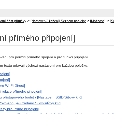
>
>
>
orní část příručky
[Nastavení/Uložení] Seznam nabídky
[Možnosti]
[Sí
ní přímého připojení]
vení pro použití přímého spojení a pro funkci připojení.
m textu udávají výchozí nastavení pro každou položku.
pojení]
pojení]
ro Wi-Fi Direct]
 relace přímého připojení]
u přístupového bodu] / [Nastavení SSID/Síťový klíč]
voleno, je-li zadáno SSID/síťový klíč]
resy pro Přímé připojení]