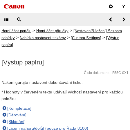
>
>
Horní část portálu
Horní část příručky
[Nastavení/Uložení] Seznam
>
>
>
nabídky
Nabídka nastavení tiskárny
[Custom Settings]
[Výstup
papíru]
[Výstup papíru]
Číslo dokumentu: F55C-0X1
Nakonfigurujte nastavení dokončování tisku.
* Hodnoty v červeném textu udávají výchozí nastavení pro každou
položku.
[Kompletace]
[Děrování]
[Skládání]
[Lícem nahoru/dolů] (pouze pro Řada 8100)