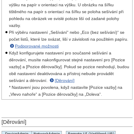
výšku na papír v orientaci na výšku. U obrázku na šířku
tištěného na papír s orientací na šířku se poloha sešívání při
pohledu na obrázek ve svislé poloze liší od zadané polohy
vazby.
Při výběru nastavení „Sešívání“ nebo „Eco (bez sešívání)“ se
počet listů, které lze svázat, liší v závislosti na použitém papíru.
Podporované možnosti
Když konfigurujete nastavení pro současné sešívání a
děrování, musíte nakonfigurovat stejné nastavení pro [Pozice
vazby] a [Pozice děrovačky]. Pokud se pozice neshodují, budou
obě nastavení deaktivována a přístroj nebude provádět
sešívání a děrování.
[Děrování]
* Nastavení jsou povolena, když nastavíte [Pozice vazby] na
„Vlevo nahoře“ a [Pozice děrovačky] na „Doleva“.
[Děrování]