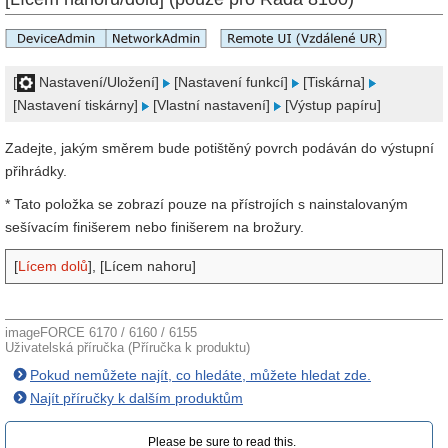
[
Nastavení/Uložení]
[Nastavení funkcí]
[Tiskárna]
[Nastavení tiskárny]
[Vlastní nastavení]
[Výstup papíru]
Zadejte, jakým směrem bude potištěný povrch podáván do výstupní
přihrádky.
* Tato položka se zobrazí pouze na přístrojích s nainstalovaným
sešívacím finišerem nebo finišerem na brožury.
[
Lícem dolů
], [Lícem nahoru]
imageFORCE 6170 / 6160 / 6155
Uživatelská příručka (Příručka k produktu)
Pokud nemůžete najít, co hledáte, můžete hledat zde.
Najít příručky k dalším produktům
Please be sure to read this.‎