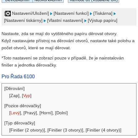
[
Nastavení/Uložení]
[Nastavení funkcí]
[Tiskárna]
[Nastavení tiskárny]
[Vlastní nastavení]
[Výstup papíru]
Nastavte, zda se mají do vytištěného papíru děrovat otvory.
Když nastavujete přístroj na děrování otvorů, nastavte také polohu a
počet otvorů, které se mají děrovat.
*Toto nastavení se zobrazí pouze v případě, že je nainstalován
finišer a jednotka děrovačky.
Pro Řada 6100
[Děrování]
[Zap], [
Vyp
]
[Pozice děrovačky]
[
Levý
], [Pravý], [Horní], [Dolní]
[Typ děrovačky]
[Finišer (2 otvory)], [Finišer (3 otvory)], [Finišer (4 otvory)]