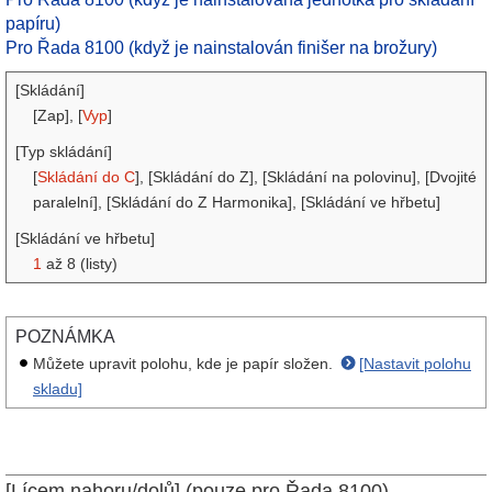
papíru)
Pro Řada 8100 (když je nainstalován finišer na brožury)
[Skládání]
[Zap], [
Vyp
]
[Typ skládání]
[
Skládání do C
], [Skládání do Z], [Skládání na polovinu], [Dvojité
paralelní], [Skládání do Z Harmonika], [Skládání ve hřbetu]
[Skládání ve hřbetu]
1
až 8 (listy)
POZNÁMKA
Můžete upravit polohu, kde je papír složen.
[Nastavit polohu
skladu]
[Lícem nahoru/dolů] (pouze pro Řada 8100)