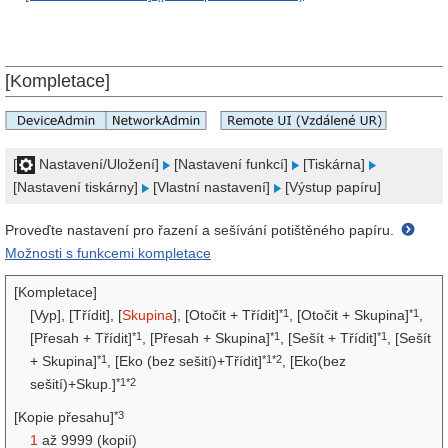
[Kompletace]
[
Nastavení/Uložení]
[Nastavení funkcí]
[Tiskárna]
[Nastavení tiskárny]
[Vlastní nastavení]
[Výstup papíru]
Proveďte nastavení pro řazení a sešívání potištěného papíru.
Možnosti s funkcemi kompletace
[Kompletace]
*1
*1
[Vyp], [Třídit], [
Skupina
], [Otočit + Třídit]
, [Otočit + Skupina]
,
*1
*1
*1
[Přesah + Třídit]
, [Přesah + Skupina]
, [Sešít + Třídit]
, [Sešít
*1
*1*2
+ Skupina]
, [Eko (bez sešití)+Třídit]
, [Eko(bez
*1*2
sešití)+Skup.]
*3
[Kopie přesahu]
1
až 9999 (kopií)