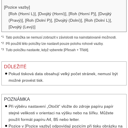
[Pozice vazby]
[Roh (Horní L)], [Dvojitý (Horní)], [Roh (Horní P)], [Dvojitý
(Pravý)], [Roh (Dolní P)], [Dvojitý (Dolní)], [Roh (Dolní L)],
[Dvojitý (Levý)]
*1
Tato položka se nemusí zobrazit v závislosti na nainstalované možnosti.
*2
Při použití této položky lze nastavit pouze polohu rohové vazby.
*3
Tuto položku nastavte, když vyberete [Přesah + Třídit].
DŮLEŽITÉ
Pokud tisková data obsahují velký počet stránek, nemusí být
možné provést tisk.
POZNÁMKA
Při výběru nastavení „Otočit“ vložte do zdroje papíru papír
stejné velikosti v orientaci na výšku nebo na šířku. Můžete
použít formát papíru A4, B5 nebo letter.
Pozice v [Pozice vazby] odpovídají pozicím při tisku obrázku na