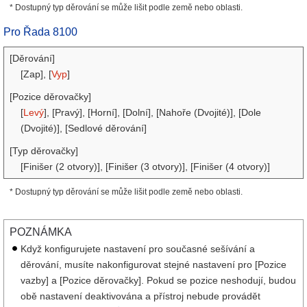
* Dostupný typ děrování se může lišit podle země nebo oblasti.
Pro Řada 8100
[Děrování]
[Zap], [
Vyp
]
[Pozice děrovačky]
[
Levý
], [Pravý], [Horní], [Dolní], [Nahoře (Dvojité)], [Dole
(Dvojité)], [Sedlové děrování]
[Typ děrovačky]
[Finišer (2 otvory)], [Finišer (3 otvory)], [Finišer (4 otvory)]
* Dostupný typ děrování se může lišit podle země nebo oblasti.
POZNÁMKA
Když konfigurujete nastavení pro současné sešívání a
děrování, musíte nakonfigurovat stejné nastavení pro [Pozice
vazby] a [Pozice děrovačky]. Pokud se pozice neshodují, budou
obě nastavení deaktivována a přístroj nebude provádět