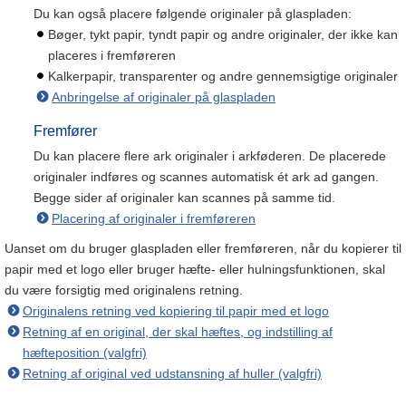
Du kan også placere følgende originaler på glaspladen:
Bøger, tykt papir, tyndt papir og andre originaler, der ikke kan
placeres i fremføreren
Kalkerpapir, transparenter og andre gennemsigtige originaler
Anbringelse af originaler på glaspladen
Fremfører
Du kan placere flere ark originaler i arkføderen. De placerede
originaler indføres og scannes automatisk ét ark ad gangen.
Begge sider af originaler kan scannes på samme tid.
Placering af originaler i fremføreren
Uanset om du bruger glaspladen eller fremføreren, når du kopierer til
papir med et logo eller bruger hæfte- eller hulningsfunktionen, skal
du være forsigtig med originalens retning.
Originalens retning ved kopiering til papir med et logo
Retning af en original, der skal hæftes, og indstilling af
hæfteposition (valgfri)
Retning af original ved udstansning af huller (valgfri)