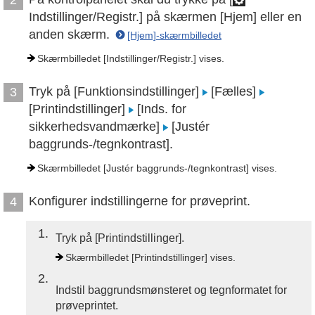
Indstillinger/Registr.] på skærmen [Hjem] eller en
anden skærm.
[Hjem]-skærmbilledet
Skærmbilledet [Indstillinger/Registr.] vises.
Tryk på [Funktionsindstillinger]
[Fælles]
3
[Printindstillinger]
[Inds. for
sikkerhedsvandmærke]
[Justér
baggrunds-/tegnkontrast].
Skærmbilledet [Justér baggrunds-/tegnkontrast] vises.
Konfigurer indstillingerne for prøveprint.
4
1
Tryk på [Printindstillinger].
Skærmbilledet [Printindstillinger] vises.
2
Indstil baggrundsmønsteret og tegnformatet for
prøveprintet.