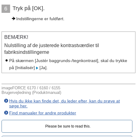
Tryk på [OK].
6
Indstillingerne er fuldført.
BEMÆRK!
Nulstilling af de justerede kontrastværdier til
fabriksindstillingerne
På skærmen [Justér baggrunds-/tegnkontrast], skal du trykke
på [Initialisér]
[Ja].
imageFORCE 6170 / 6160 / 6155
Brugervejledning (Produktmanual)
Hvis du ikke kan finde det, du leder efter, kan du prøve at
søge her.
Find manualer for andre produkter
Please be sure to read this.‎