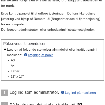
når teksten i originalen er svær at læse, fordi baggrundstætheden er
for mørk.
Brug kontrolpanelet til at udføre justeringen. Du kan ikke udføre
justering ved hjælp af Remote UI (Brugerinterface til fjernbetjening)
fra en computer.
Det kræver administrator- eller enhedsadministratorrettigheder.
Påkrævede forberedelser
Læg en af følgende størrelser almindeligt eller kraftigt papir i
maskinen:
Ilægning af papir
A3
A4
Letter
11" x 17"
Log ind som administrator.
1
Log ind på maskinen
På kontrolpanelet skal du trykke på [
2