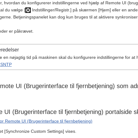
er, hvordan du konfigurerer indstillingerne ved hjælp af Remote UI (bruge
al du vælge [
Indstillinger/Registr.] på skærmen [Hjem] eller en anden
ingerne. Betjeningspanelet kan dog kun bruges til at aktivere synkronise
heder er påkrævet.
redelser
e en nøjagtig tid på maskinen skal du konfigurere indstillingerne for at
f SNTP
ote UI (Brugerinterface til fjernbetjening) som ad
UI (Brugerinterface til fjernbetjening) portalside 
for Remote UI (Brugerinterface til fjernbetjening)
t [Synchronize Custom Settings] vises.