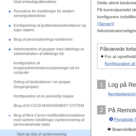
lokal enhedsgodkendelse
Dette afsnit beskriv
På kontrolpanelet sk
Procedure for indstillinger for ekstern
servergodkendelse
konfigurere indstill
(Server)]
Konfigurering af godkendelsesfunktioner og
login-skærm
Administratorrettig
Brug af personaliserings-funktionen
Påkrævede forbe
Administration af grupper med afdelings-id
(administration af afdelings-id)
For at oprethold
Konfiguration a
Konfiguration af
brugeradministrationsoplysninger på en
computer
Deling af destinationer i en gruppe
1
Log på Rem
(brugergruppe)
fjernbetjening)
Konfiguration af en personlig mappe
Brug af ACCESS MANAGEMENT SYSTEM
2
På Remote 
Brug af flere Canon-multifunktionsmaskiner
Portalside 
med samme indstillinger (synkronisering af
personaliserede data)
Skærmbillede
Start og stop af synkronisering