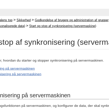
>
>
lens top
Sikkerhed
Godkendelse af brugere og administration af grupper
>
sonaliserede data)
Start og stop af synkronisering (servermaskine)
 stop af synkronisering (server
er, hvordan du starter og stopper synkronisering på servermaskinen.
ring på servermaskinen
nisering på servermaskinen
onisering på servermaskinen
ingsfunktionen på servermaskinen, og konfigurer de data, der skal synk