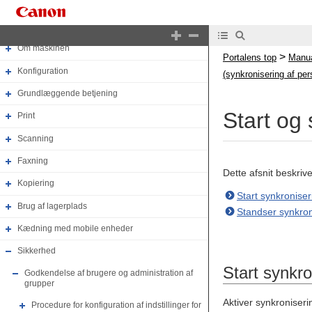
Manualens top
Om maskinen
>
Portalens top
Manua
Konfiguration
(synkronisering af per
Grundlæggende betjening
Start og
Print
Scanning
Faxning
Dette afsnit beskriv
Kopiering
Start synkronise
Brug af lagerplads
Standser synkro
Kædning med mobile enheder
Sikkerhed
Start synkr
Godkendelse af brugere og administration af
grupper
Aktiver synkroniser
Procedure for konfiguration af indstillinger for