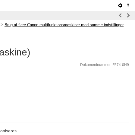
>
Brug af flere Canon-multifunktionsmaskiner med samme indstillinger
maskine)
Dokumentnummer: F574-0H9
roniseres.