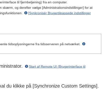
rinterface til fjernbetjening) fra en computer.
 skærm, og derefter vælge [Administrationsindstillinger] for at
ringsfunktionen.
[Synkronisér Brugertilpassede indstillinger
 hente tidsoplysningerne fra tidsserveren på netværket.
ministrator.
Start af Remote UI (Brugerinterface til
skal du klikke på [Synchronize Custom Settings].