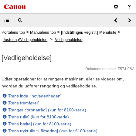
>
>
>
Portalens top
Manualens top
[Indstillinger/Registr.] Menuliste
>
[Justering/Vedligeholdelse]
[Vedligeholdelse]
[Vedligeholdelse]
Dokumentnummer: F574-0SA
Udfør operationer for at rengøre maskinen, eller se videoer om,
hvordan du udfører rengøring og vedligeholdelse.
[Rens inde i hovedenheden]
[Rens fremfører]
[Rengør coronatråd] (kun for 8100-serie)
[Rens rulle] (kun for 8100-serie)
[Rens bælte] (kun for 8100-serie)
[Rens trykrulle til fiksering] (kun for 6100-serie)