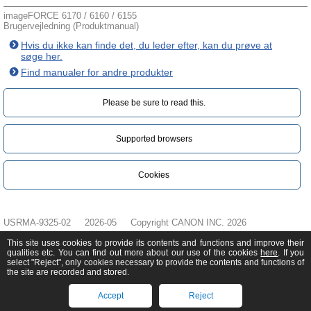
imageFORCE 6170 / 6160 / 6155
Brugervejledning (Produktmanual)
Hvis du ikke kan finde det, du leder efter, kan du prøve at
søge her.
Find manualer for andre produkter
Please be sure to read this.‎
Supported browsers
Cookies
USRMA-9325-02
2026-05
Copyright CANON INC. 2026
This site uses cookies to provide its contents and functions and improve their
qualities etc. You can find out more about our use of the cookies
here
. If you
select "Reject", only cookies necessary to provide the contents and functions of
the site are recorded and stored.
Accept
Reject