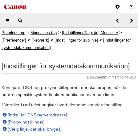
>
>
>
Portalens top
Manualens top
[Indstillinger/Registr.] Menuliste
>
>
>
[Præferencer]
[Netværk]
[Indstillinger for sublinje]
[Indstillinger for
systemdatakommunikation]
[Indstillinger for systemdatakommunikation]
Dokumentnummer: F574-0S4
Konfigurer DNS- og proxyindstillingerne, der skal bruges, når der
udføres specifik systemdatakommunikation over sub linen.
* Værdier i rød tekst angiver hvert elements standardindstilling.
[Indst. for DNS-serveradresse]
[Proxy-indstillinger]
[Vælg linje, der skal bruges]