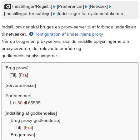
[
Indstillinger/Registr.]
[Præferencer]
[Netværk]
[Indstillinger for sublinje]
[Indstillinger for systemdatakomm.]
Indstil, om der skal bruges en proxy-server til at forbinde underlinjen
til netværket.
Konfiguration af underlinjens proxy
Når du bruger en proxyserver, skal du indstille oplysningerne om
proxyserveren, det relevante område og
godkendelsesoplysningerne.
[Brug proxy]
[Til], [
Fra
]
[Serveradresse]
[Portnummer]
1 til
80
til 65535
[Indstilling af godkendelse]
[Brug proxy-godkendelse]
[Til], [
Fra
]
[Brugernavn]