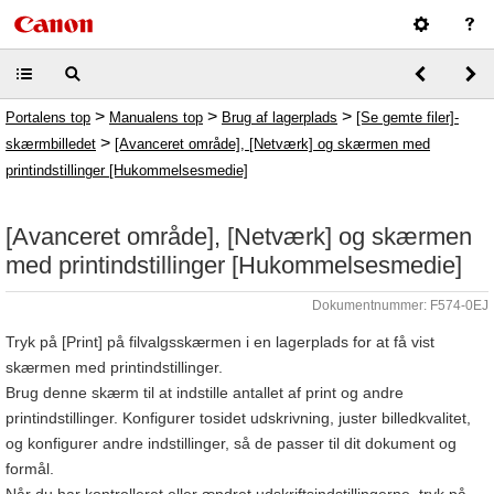
>
>
>
Portalens top
Manualens top
Brug af lagerplads
[Se gemte filer]-
>
skærmbilledet
[Avanceret område], [Netværk] og skærmen med
printindstillinger [Hukommelsesmedie]
[Avanceret område], [Netværk] og skærmen
med printindstillinger [Hukommelsesmedie]
Dokumentnummer: F574-0EJ
Tryk på [Print] på filvalgsskærmen i en lagerplads for at få vist
skærmen med printindstillinger.
Brug denne skærm til at indstille antallet af print og andre
printindstillinger. Konfigurer tosidet udskrivning, juster billedkvalitet,
og konfigurer andre indstillinger, så de passer til dit dokument og
formål.