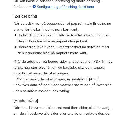
Du kan indstille sortering, hæftning og andre finishing-
funktioner.
Konfigurering af finishing-funktioner
[2-sidet print]
Når du udskriver på begge sider af papiret, vælg [Indbinding
v lang kant] eller [Indbinding v kort kant].
[Indbinding v lang kant]: Udfører tosidet udskrivning med
den indbundne side på papirets lange kant.
[Indbinding v kort kant]: Udfører tosidet udskrivning med
den indbundne side på papirets korte kant.
*Når du udskriver på begge sider af papiret til en PDF-fil med
forskellige størrelser til for- og bagside, skal du manuelt
indstille det papir, der skal bruges.
Når det papir, der skal bruges, er indstillet til [Auto],
udskrives data på papir, der matcher størrelsen på hver side
uden at udføre tosidet udskrivning.
[Printområde]
Når du udskriver et dokument med flere sider, skal du vælge,
om du vil udskrive alle sider eller angive en række sider, der