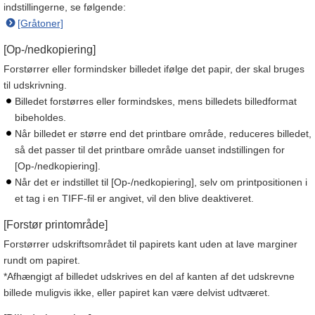
indstillingerne, se følgende:
[Gråtoner]
[Op-/nedkopiering]
Forstørrer eller formindsker billedet ifølge det papir, der skal bruges
til udskrivning.
Billedet forstørres eller formindskes, mens billedets billedformat
bibeholdes.
Når billedet er større end det printbare område, reduceres billedet,
så det passer til det printbare område uanset indstillingen for
[Op-/nedkopiering].
Når det er indstillet til [Op-/nedkopiering], selv om printpositionen i
et tag i en TIFF-fil er angivet, vil den blive deaktiveret.
[Forstør printområde]
Forstørrer udskriftsområdet til papirets kant uden at lave marginer
rundt om papiret.
*Afhængigt af billedet udskrives en del af kanten af det udskrevne
billede muligvis ikke, eller papiret kan være delvist udtværet.