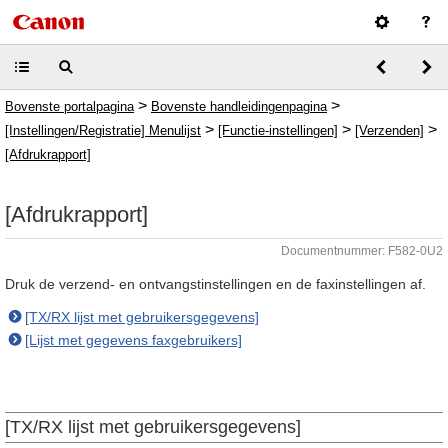
>
>
Bovenste portalpagina
Bovenste handleidingenpagina
>
>
>
[Instellingen/Registratie] Menulijst
[Functie-instellingen]
[Verzenden]
[Afdrukrapport]
[Afdrukrapport]
Documentnummer: F582-0U2
Druk de verzend- en ontvangstinstellingen en de faxinstellingen af.
[TX/RX lijst met gebruikersgegevens]
[Lijst met gegevens faxgebruikers]
[TX/RX lijst met gebruikersgegevens]