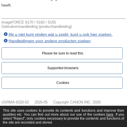
heeft.
imageFORCE 6170 / 6160 / 6155
Gebruikershandleiding (producthandleiding)
Als u niet kunt vinden wat u zoekt, kunt u ook hier zoeken.
Handleidingen voor andere producten zoeken
Please be sure to read this.‎
Supported browsers
Cookies
USRMA-9326-02
2026-05
Copyright CANON INC. 2026
This site uses cookies to provide its contents and functions and improve their
qualities etc. You can find out more about our use of the cookies
here
. If you
select "Reject", only cookies necessary to provide the contents and functions of
the site are recorded and stored.