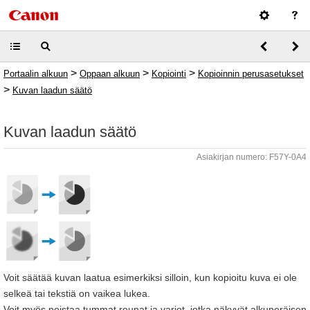
>
>
>
Portaalin alkuun
Oppaan alkuun
Kopiointi
Kopioinnin perusasetukset
>
Kuvan laadun säätö
Kuvan laadun säätö
Asiakirjan numero: F57Y-0A4
Voit säätää kuvan laatua esimerkiksi silloin, kun kopioitu kuva ei ole
selkeä tai tekstiä on vaikea lukea.
Voit myös poistaa tummat reunat ja varjot, jotka näkyvät alkuperäisen