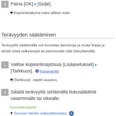
Paina [OK]
[Sulje].
3
Kopiointinäkymä tulee jälleen esiin.
Terävyyden säätäminen
Terävyyttä säätämällä voit korostaa ääriviivoja ja muita linjoja ja
tehdä niistä selkeämpiä tai pehmentää niitä häivyttämällä.
Valitse kopiointinäytössä [Lisäasetukset]
1
[Tarkkuus].
Kopionäyttö
[Tarkkuus] -näyttö avautuu.
Säädä terävyyttä siirtämällä liukusäädintä
2
vasemmalle tai oikealle.
Esimerkkisäädöt:
Sumean tekstin selkeyttämiseksi