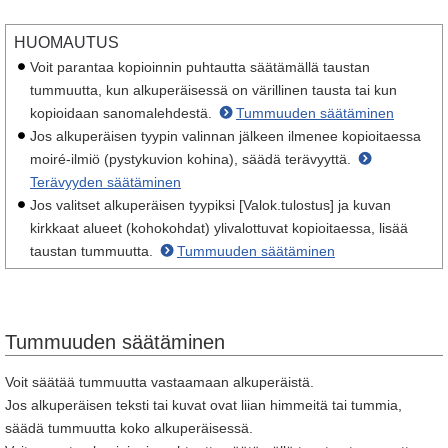
HUOMAUTUS
Voit parantaa kopioinnin puhtautta säätämällä taustan
tummuutta, kun alkuperäisessä on värillinen tausta tai kun
kopioidaan sanomalehdestä.
Tummuuden säätäminen
Jos alkuperäisen tyypin valinnan jälkeen ilmenee kopioitaessa
moiré-ilmiö (pystykuvion kohina), säädä terävyyttä.
Terävyyden säätäminen
Jos valitset alkuperäisen tyypiksi [Valok.tulostus] ja kuvan
kirkkaat alueet (kohokohdat) ylivalottuvat kopioitaessa, lisää
taustan tummuutta.
Tummuuden säätäminen
Tummuuden säätäminen
Voit säätää tummuutta vastaamaan alkuperäistä.
Jos alkuperäisen teksti tai kuvat ovat liian himmeitä tai tummia,
säädä tummuutta koko alkuperäisessä.