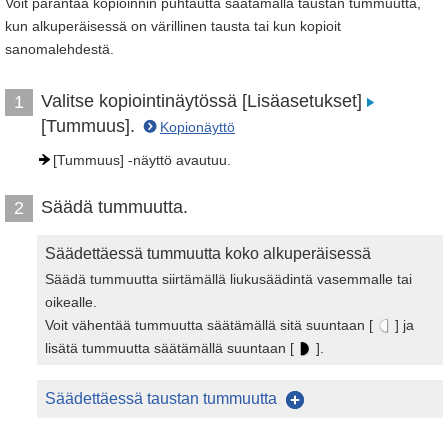
Voit parantaa kopioinnin puhtautta säätämällä taustan tummuutta,
kun alkuperäisessä on värillinen tausta tai kun kopioit
sanomalehdestä.
Valitse kopiointinäytössä [Lisäasetukset]
1
[Tummuus].
Kopionäyttö
[Tummuus] -näyttö avautuu.
Säädä tummuutta.
2
Säädettäessä tummuutta koko alkuperäisessä
Säädä tummuutta siirtämällä liukusäädintä vasemmalle tai
oikealle.
Voit vähentää tummuutta säätämällä sitä suuntaan [
] ja
lisätä tummuutta säätämällä suuntaan [
].
Säädettäessä taustan tummuutta