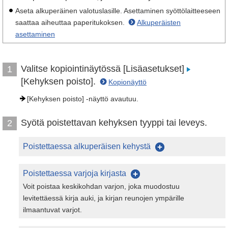
Aseta alkuperäinen valotuslasille. Asettaminen syöttölaitteeseen
saattaa aiheuttaa paperitukoksen.
Alkuperäisten
asettaminen
Valitse kopiointinäytössä [Lisäasetukset]
1
[Kehyksen poisto].
Kopionäyttö
[Kehyksen poisto] -näyttö avautuu.
Syötä poistettavan kehyksen tyyppi tai leveys.
2
Poistettaessa alkuperäisen kehystä
Poistettaessa varjoja kirjasta
Voit poistaa keskikohdan varjon, joka muodostuu
levitettäessä kirja auki, ja kirjan reunojen ympärille
ilmaantuvat varjot.