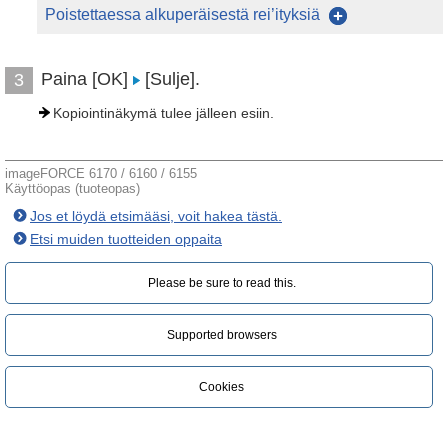
Poistettaessa alkuperäisestä rei’ityksiä
Paina [OK]
[Sulje].
3
Kopiointinäkymä tulee jälleen esiin.
imageFORCE 6170 / 6160 / 6155
Käyttöopas (tuoteopas)
Jos et löydä etsimääsi, voit hakea tästä.
Etsi muiden tuotteiden oppaita
Please be sure to read this.‎
Supported browsers
Cookies