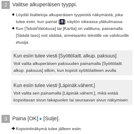
Valitse alkuperäisen tyyppi.
2
Löydät lisätietoja alkuperäisen tyypeistä näkymästä, joka
tulee esiin, kun painat [
] näytön oikeassa yläkulmassa.
Kun [Teksti/Valokuva] tai [Kartta] on valittuna, painamalla
[Säädä taso] voit säätää, annetaanko tekstille vai valokuville
etusija.
Kun esiin tulee viesti [Syöttölaitt. alkup. paksuus]
Voit valita alkuperäisen paksuuden painamalla [Syöttölaitt.
alkup. paksuus] silloin, kun kopioit syöttölaitteen avulla.
Kun esiin tulee viesti [Läpinäk.vähent.]
Voit valita sen painamalla [Läpinäk.vähent.], mikä estää
kopioitavan sivun takapuolen tai seuraavan sivun näkymisen.
Paina [OK]
[Sulje].
3
Kopiointinäkymä tulee jälleen esiin.