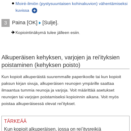
Moiré-ilmiön (pystysuuntaisen kohinakuvion) vähentämiseksi
kuvissa
Paina [OK]
[Sulje].
3
Kopiointinäkymä tulee jälleen esiin.
Alkuperäisen kehyksen, varjojen ja rei'ityksien
poistaminen (kehyksen poisto)
Kun kopioit alkuperäistä suuremmalle paperikoolle tai kun kopioit
paksun kirjan sivuja, alkuperäisen reunojen ympärille saattaa
ilmaantua tummia reunoja ja varjoja. Voit määrittää asetukset
reunojen tai varjojen poistamiseksi kopioinnin aikana. Voit myös
poistaa alkuperäisessä olevat rei'itykset.
TÄRKEÄÄ
Kun kopioit alkuperäisen, jossa on rei'itysreikiä