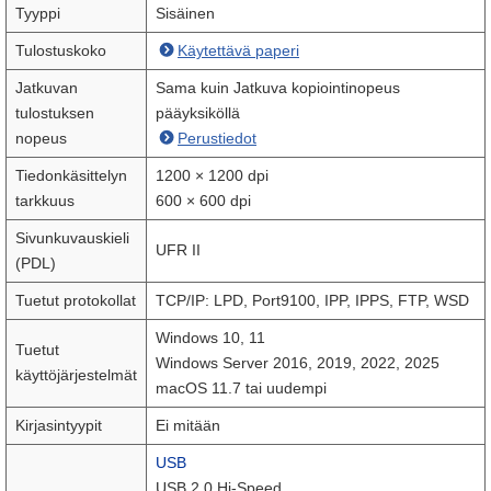
Tyyppi
Sisäinen
Tulostuskoko
Käytettävä paperi
Jatkuvan
Sama kuin Jatkuva kopiointinopeus
tulostuksen
pääyksiköllä
nopeus
Perustiedot
Tiedonkäsittelyn
1200 × 1200 dpi
tarkkuus
600 × 600 dpi
Sivunkuvauskieli
UFR II
(PDL)
Tuetut protokollat
TCP/IP: LPD, Port9100, IPP, IPPS, FTP, WSD
Windows 10, 11
Tuetut
Windows Server 2016, 2019, 2022, 2025
käyttöjärjestelmät
macOS 11.7 tai uudempi
Kirjasintyypit
Ei mitään
USB
USB 2.0 Hi-Speed