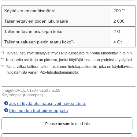
*2
Käyttäjien enimmäismäärä
200
Tallennettavien töiden lukumäärä
2 000
Tallennettavan asiakirjan koko
2 Gt
*3
Tallennusalueen pienin taattu koko
4 Gt
*1
Turvatulostustyöt sisältyvät myös Pito-tulostustoiminnolla tulostettaviin töihin.
*2
Kun jaettu asiakirja on pidossa, jaetut käyttäjät lasketaan yhdeksi käyttäjäksi.
*3
Tämä viittaa laitteen tallennusalueen tietokapasiteettiin, joka on käytettävissä
tulostamista varten Pito-tulostustoiminnolla.
imageFORCE 6170 / 6160 / 6155
Käyttöopas (tuoteopas)
Jos et löydä etsimääsi, voit hakea tästä.
Etsi muiden tuotteiden oppaita
Please be sure to read this.‎