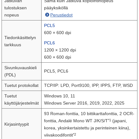
Jatkuvan
Sama kuin Jatkuva kopiointinopeus
tulostuksen
pääyksiköllä
nopeus
Perustiedot
PCL5
600 × 600 dpi
Tiedonkäsittelyn
PCL6
tarkkuus
1200 × 1200 dpi
600 × 600 dpi
Sivunkuvauskieli
PCL5, PCL6
(PDL)
Tuetut protokollat
TCP/IP: LPD, Port9100, IPP, IPPS, FTP, WSD
Tuetut
Windows 10, 11
käyttöjärjestelmät
Windows Server 2016, 2019, 2022, 2025
93 Roman-fonttia, 10 bittikarttafonttia, 2 OCR-
*1
fonttia, Andalé Mono WT J/K/S/T
(japani,
Kirjasintyypit
korea, yksinkertaistettu ja perinteinen kiina),
*2
viivakoodifontit