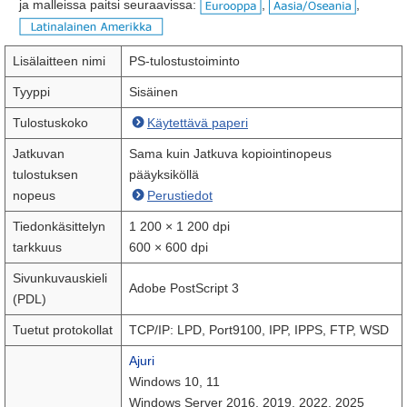
ja malleissa paitsi seuraavissa:
,
,
Lisälaitteen nimi
PS-tulostustoiminto
Tyyppi
Sisäinen
Tulostuskoko
Käytettävä paperi
Jatkuvan
Sama kuin Jatkuva kopiointinopeus
tulostuksen
pääyksiköllä
nopeus
Perustiedot
Tiedonkäsittelyn
1 200 × 1 200 dpi
tarkkuus
600 × 600 dpi
Sivunkuvauskieli
Adobe PostScript 3
(PDL)
Tuetut protokollat
TCP/IP: LPD, Port9100, IPP, IPPS, FTP, WSD
Ajuri
Windows 10, 11
Windows Server 2016, 2019, 2022, 2025