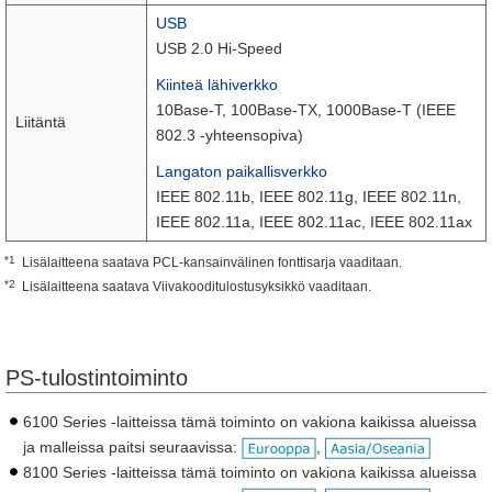
USB
USB 2.0 Hi-Speed
Kiinteä lähiverkko
10Base-T, 100Base-TX, 1000Base-T (IEEE
Liitäntä
802.3 -yhteensopiva)
Langaton paikallisverkko
IEEE 802.11b, IEEE 802.11g, IEEE 802.11n,
IEEE 802.11a, IEEE 802.11ac, IEEE 802.11ax
*1
Lisälaitteena saatava PCL-kansainvälinen fonttisarja vaaditaan.
*2
Lisälaitteena saatava Viivakooditulostusyksikkö vaaditaan.
PS-tulostintoiminto
6100 Series -laitteissa tämä toiminto on vakiona kaikissa alueissa
ja malleissa paitsi seuraavissa:
,
8100 Series -laitteissa tämä toiminto on vakiona kaikissa alueissa