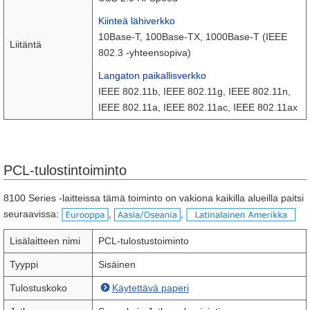
Kiinteä lähiverkko
10Base-T, 100Base-TX, 1000Base-T (IEEE
Liitäntä
802.3 -yhteensopiva)
Langaton paikallisverkko
IEEE 802.11b, IEEE 802.11g, IEEE 802.11n,
IEEE 802.11a, IEEE 802.11ac, IEEE 802.11ax
PCL-tulostintoiminto
8100 Series -laitteissa tämä toiminto on vakiona kaikilla alueilla paitsi
seuraavissa:
,
,
Lisälaitteen nimi
PCL-tulostustoiminto
Tyyppi
Sisäinen
Tulostuskoko
Käytettävä paperi