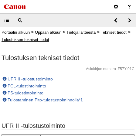
>
>
>
>
Portaalin alkuun
Oppaan alkuun
Tietoja laitteesta
Tekniset tiedot
Tulostuksen tekniset tiedot
Tulostuksen tekniset tiedot
Asiakirjan numero: F57Y-01C
UFR II -tulostustoiminto
PCL-tulostintoiminto
PS-tulostintoiminto
Tulostaminen Pito-tulostustoiminnolla*1
UFR II -tulostustoiminto