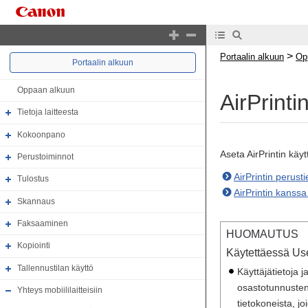
>
Portaalin alkuun
Op
Portaalin alkuun
Oppaan alkuun
AirPrinti
Tietoja laitteesta
Kokoonpano
Aseta AirPrintin käy
Perustoiminnot
AirPrintin perust
Tulostus
AirPrintin kanssa
Skannaus
Faksaaminen
HUOMAUTUS
Kopiointi
Käytettäessä Use
Tallennustilan käyttö
Käyttäjätietoja 
osastotunnusten 
Yhteys mobiililaitteisiin
tietokoneista, jo