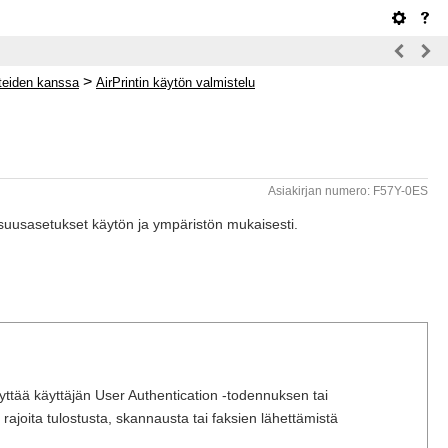
>
tteiden kanssa
AirPrintin käytön valmistelu
Asiakirjan numero: F57Y-0ES
llisuusasetukset käytön ja ympäristön mukaisesti.
 käyttää käyttäjän User Authentication -todennuksen tai
rajoita tulostusta, skannausta tai faksien lähettämistä