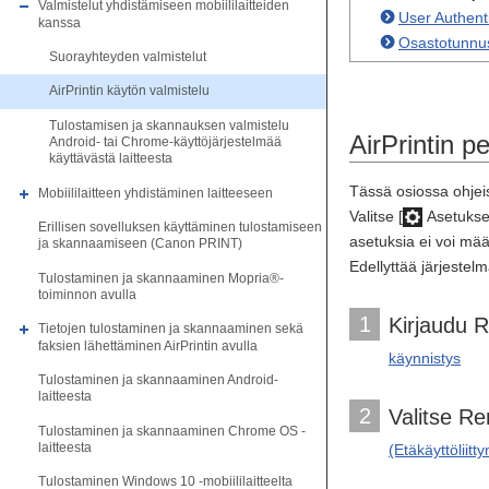
Valmistelut yhdistämiseen mobiililaitteiden
User Authent
kanssa
Osastotunnus
Suorayhteyden valmistelut
AirPrintin käytön valmistelu
Tulostamisen ja skannauksen valmistelu
AirPrintin p
Android- tai Chrome-käyttöjärjestelmää
käyttävästä laitteesta
Tässä osiossa ohjeis
Mobiililaitteen yhdistäminen laitteeseen
Valitse [
Asetukset
Erillisen sovelluksen käyttäminen tulostamiseen
asetuksia ei voi mää
ja skannaamiseen (Canon PRINT)
Edellyttää järjestel
Tulostaminen ja skannaaminen Mopria®-
toiminnon avulla
1
Kirjaudu R
Tietojen tulostaminen ja skannaaminen sekä
faksien lähettäminen AirPrintin avulla
käynnistys
Tulostaminen ja skannaaminen Android-
laitteesta
2
Valitse Re
Tulostaminen ja skannaaminen Chrome OS -
laitteesta
(Etäkäyttöliitt
Tulostaminen Windows 10 -mobiililaitteelta