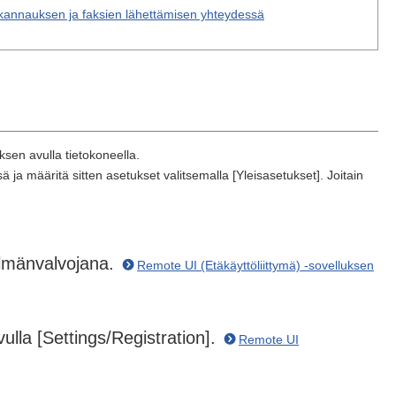
skannauksen ja faksien lähettämisen yhteydessä
sen avulla tietokoneella.
a määritä sitten asetukset valitsemalla [Yleisasetukset]. Joitain
elmänvalvojana.
Remote UI (Etäkäyttöliittymä) -sovelluksen
vulla [Settings/Registration].
Remote UI