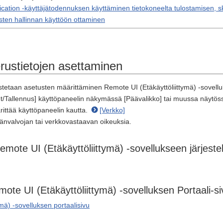
ication -käyttäjätodennuksen käyttäminen tietokoneelta tulostamisen, 
ten hallinnan käyttöön ottaminen
erustietojen asettaminen
tetaan asetusten määrittäminen Remote UI (Etäkäyttöliittymä) -sovelluk
/Tallennus] käyttöpaneelin näkymässä [Päävalikko] tai muussa näytössä j
rittää käyttöpaneelin kautta.
[Verkko]
mänvalvojan tai verkkovastaavan oikeuksia.
emote UI (Etäkäyttöliittymä) -sovellukseen järjest
mote UI (Etäkäyttöliittymä) -sovelluksen Portaali-si
ymä) -sovelluksen portaalisivu