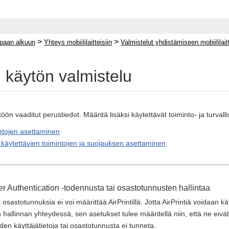
>
>
paan alkuun
Yhteys mobiililaitteisiin
Valmistelut yhdistämiseen mobiililai
n käytön valmistelu
ttöön vaaditut perustiedot. Määritä lisäksi käytettävät toiminto- ja turva
ietojen asettaminen
 käytettävien toimintojen ja suojauksen asettaminen
r Authentication -todennusta tai osastotunnusten hallintaa
ja osastotunnuksia ei voi määrittää AirPrintillä. Jotta AirPrintiä voidaan
hallinnan yhteydessä, sen asetukset tulee määritellä niin, että ne eivät 
iden käyttäjätietoja tai osastotunnusta ei tunneta.