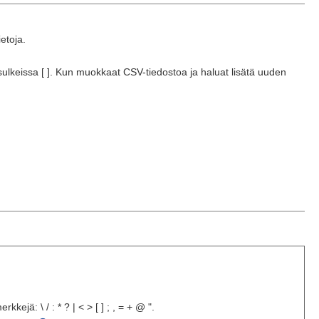
etoja.
sulkeissa [ ]. Kun muokkaat CSV-tiedostoa ja haluat lisätä uuden
kejä: \ / : * ? | < > [ ] ; , = + @ ".