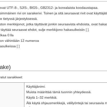
evat UTF-8-, SJIS-, BIG5-, GB2312- ja korealaista koodaustapaa.
mmäinen rivi on sarakerivi. Toinen ja sitä seuraavat rivit ovat käyttäjäti
e tietyssä järjestyksessä.
ton merkkijonot, jotka täyttävät jonkin seuraavista ehdoista, ovat haka
täyttää seuraavat ehdot, sulje merkkijono hakasulkeisiin [ ].
kaa 0:lla
 on vähintään 12 numeroa
sulkeissa [ ]
ake)
atut sarakkeet:
Käyttäjänimi.
Muista määrittää tämä tuonnin yhteydessä.
Käytä 1–32 merkkiä.
Älä käytä ohjausmerkkejä, välilyöntejä tai seuraavia merk