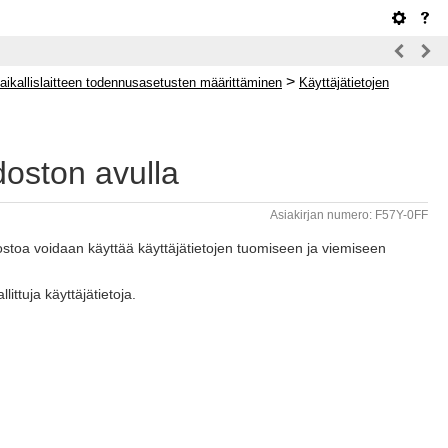
>
aikallislaitteen todennusasetusten määrittäminen
Käyttäjätietojen
oston avulla
Asiakirjan numero: F57Y-0FF
toa voidaan käyttää käyttäjätietojen tuomiseen ja viemiseen
ttuja käyttäjätietoja.