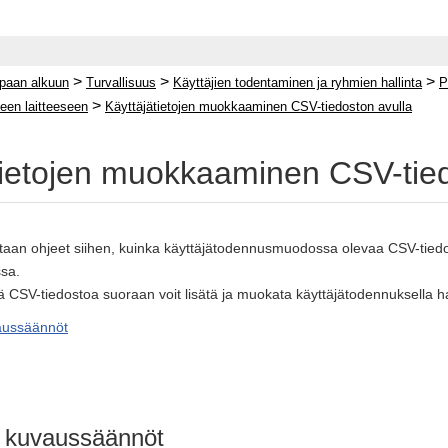
>
>
>
paan alkuun
Turvallisuus
Käyttäjien todentaminen ja ryhmien hallinta
P
>
seen laitteeseen
Käyttäjätietojen muokkaaminen CSV-tiedoston avulla
tietojen muokkaaminen CSV-tied
aan ohjeet siihen, kuinka käyttäjätodennusmuodossa olevaa CSV-tiedos
ssa.
CSV-tiedostoa suoraan voit lisätä ja muokata käyttäjätodennuksella halli
aussäännöt
a kuvaussäännöt