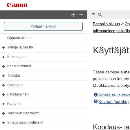
>
Portaalin alkuun
Op
Portaalin alkuun
tallentaminen paikalli
Oppaan alkuun
Käyttäjä
Tietoja laitteesta
Kokoonpano
Perustoiminnot
Tässä osiossa annet
Tulostus
paikallisessa laittee
Skannaus
Muokkaamalla vietyä 
Faksaaminen
Koodaus- ja kuv
Kuvaus (sarake)
Kopiointi
Tallennustilan käyttö
Yhteys mobiililaitteisiin
Koodaus- j