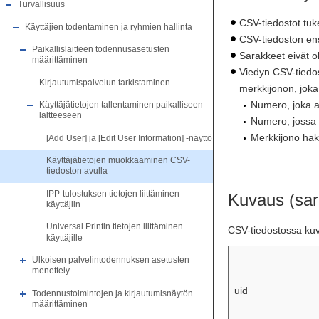
Turvallisuus
CSV-tiedostot tuk
Käyttäjien todentaminen ja ryhmien hallinta
CSV-tiedoston ensi
Paikallislaitteen todennusasetusten
Sarakkeet eivät ol
määrittäminen
Viedyn CSV-tiedos
Kirjautumispalvelun tarkistaminen
merkkijonon, joka 
Numero, joka al
Käyttäjätietojen tallentaminen paikalliseen
laitteeseen
Numero, jossa
Merkkijono haka
[Add User] ja [Edit User Information] -näyttö
Käyttäjätietojen muokkaaminen CSV-
tiedoston avulla
IPP-tulostuksen tietojen liittäminen
Kuvaus (sar
käyttäjiin
Universal Printin tietojen liittäminen
CSV-tiedostossa kuv
käyttäjille
Ulkoisen palvelintodennuksen asetusten
menettely
uid
Todennustoimintojen ja kirjautumisnäytön
määrittäminen