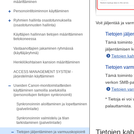
määrittäminen
Personointitoiminnon käyttäminen
Ryhmien hallinta osastotunnuksella
Voit jäljentää ja va
(osastotunnusten hallinta)
Tietojen jälj
Käyttäjien hallinnan tietojen määrittäminen
tietokoneessa
Tämä toiminto j
Vastaanottajien jakaminen ryhmässä
jäljentämisen k
(käyttäjäryhmä)
Tietojen ka
Henkilökohtaisen kansion määrittäminen
Tietojen varm
ACCESS MANAGEMENT SYSTEM -
Tämä toiminto t
järjestelmän käyttäminen
verkon SMB-pal
Useiden Canon-monitoimilaitteiden
Tietojen va
käyttäminen samoilla asetuksilla
(personoitujen tietojen synkronointi)
* Tietoja ei v
Synkronoinnin aloittaminen ja lopettaminen
palauttamista.
(palvelinlaite)
Synkronoinnin valmistelu ja tilan
tarkistaminen (palvelinlaite)
Tietojen ka
Tietojen jäljentäminen ja varmuuskopiointi