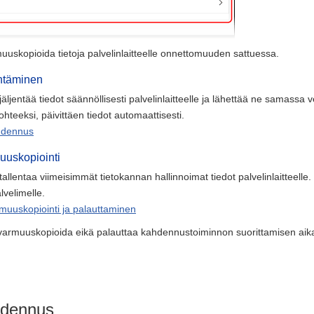
rmuuskopioida tietoja palvelinlaitteelle onnettomuuden sattuessa.
entäminen
äljentää tiedot säännöllisesti palvelinlaitteelle ja lähettää ne samass
ohteeksi, päivittäen tiedot automaattisesti.
hdennus
uuskopiointi
allentaa viimeisimmät tietokannan hallinnoimat tiedot palvelinlaitteelle. P
velimelle.
rmuuskopiointi ja palauttaminen
oi varmuuskopioida eikä palauttaa kahdennustoiminnon suorittamisen ai
hdennus