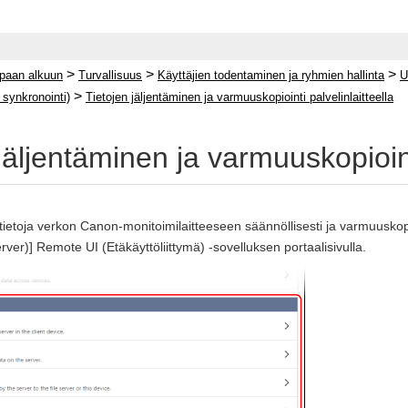
>
>
>
paan alkuun
Turvallisuus
Käyttäjien todentaminen ja ryhmien hallinta
U
>
 synkronointi)
Tietojen jäljentäminen ja varmuuskopiointi palvelinlaitteella
jäljentäminen ja varmuuskopiointi
 tietoja verkon Canon-monitoimilaitteeseen säännöllisesti ja varmuuskop
ver)] Remote UI (Etäkäyttöliittymä) -sovelluksen portaalisivulla.