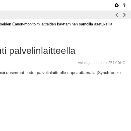
seiden Canon-monitoimilaitteiden käyttäminen samoilla asetuksilla
 palvelinlaitteella
Asiakirjan numero: F57Y-0HC
ioi uusimmat tiedot palvelinlaitteelle napsauttamalla [Synchronize