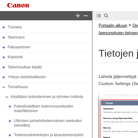
Kokoonpano
Perustoiminnot
>
Portaalin alkuun
Op
Tulostus
(personoitujen tietojen
Skannaus
Faksaaminen
Tietojen 
Kopiointi
Tallennustilan käyttö
Lähetä jäljennettyjä
Yhteys mobiililaitteisiin
Custom Settings (Ser
Turvallisuus
Käyttäjien todentaminen ja ryhmien hallinta
Paikallislaitteen todennusasetusten
määrittäminen
Ulkoisen palvelintodennuksen asetusten
menettely
Todennustoimintojen ja kirjautumisnäytön