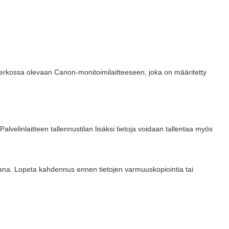
a verkossa olevaan Canon-monitoimilaitteeseen, joka on määritetty
alvelinlaitteen tallennustilan lisäksi tietoja voidaan tallentaa myös
kana. Lopeta kahdennus ennen tietojen varmuuskopiointia tai