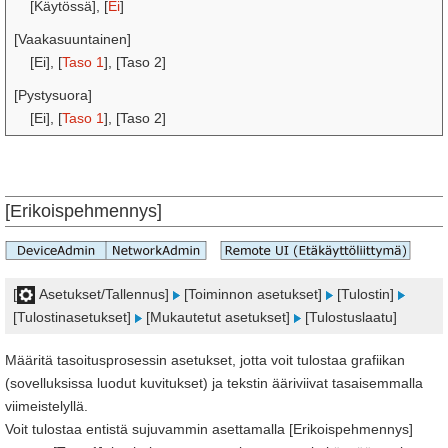
[Käytössä], [
Ei
]
[Vaakasuuntainen]
[Ei], [
Taso 1
], [Taso 2]
[Pystysuora]
[Ei], [
Taso 1
], [Taso 2]
[Erikoispehmennys]
[
Asetukset/Tallennus]
[Toiminnon asetukset]
[Tulostin]
[Tulostinasetukset]
[Mukautetut asetukset]
[Tulostuslaatu]
Määritä tasoitusprosessin asetukset, jotta voit tulostaa grafiikan
(sovelluksissa luodut kuvitukset) ja tekstin ääriviivat tasaisemmalla
viimeistelyllä.
Voit tulostaa entistä sujuvammin asettamalla [Erikoispehmennys]