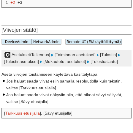
-1–
+2
–+3
[Viivojen säätö]
[
Asetukset/Tallennus]
[Toiminnon asetukset]
[Tulostin]
[Tulostinasetukset]
[Mukautetut asetukset]
[Tulostuslaatu]
Aseta viivojen toistamiseen käytettävä käsittelytapa.
Jos haluat saada viivat esiin samalla resoluutiolla kuin tekstin,
valitse [Tarkkuus etusijalla].
Jos haluat saada viivat näkyviin niin, että oikeat sävyt säilyvät,
valitse [Sävy etusijalla].
[
Tarkkuus etusijalla
], [Sävy etusijalla]