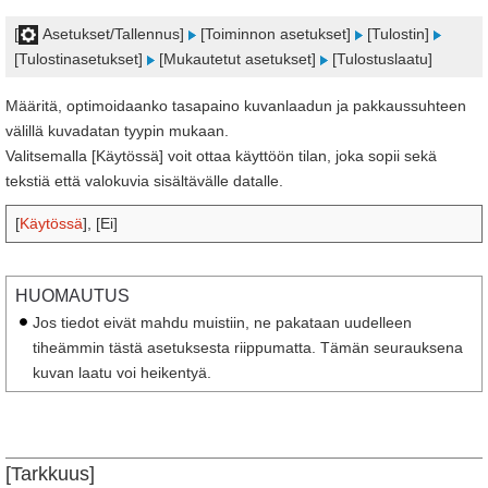
[
Asetukset/Tallennus]
[Toiminnon asetukset]
[Tulostin]
[Tulostinasetukset]
[Mukautetut asetukset]
[Tulostuslaatu]
Määritä, optimoidaanko tasapaino kuvanlaadun ja pakkaussuhteen
välillä kuvadatan tyypin mukaan.
Valitsemalla [Käytössä] voit ottaa käyttöön tilan, joka sopii sekä
tekstiä että valokuvia sisältävälle datalle.
[
Käytössä
], [Ei]
HUOMAUTUS
Jos tiedot eivät mahdu muistiin, ne pakataan uudelleen
tiheämmin tästä asetuksesta riippumatta. Tämän seurauksena
kuvan laatu voi heikentyä.
[Tarkkuus]