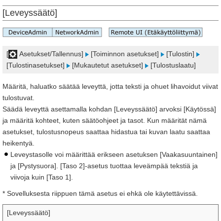
[Leveyssäätö]
[
Asetukset/Tallennus]
[Toiminnon asetukset]
[Tulostin]
[Tulostinasetukset]
[Mukautetut asetukset]
[Tulostuslaatu]
Määritä, haluatko säätää leveyttä, jotta teksti ja ohuet lihavoidut viivat
tulostuvat.
Säädä leveyttä asettamalla kohdan [Leveyssäätö] arvoksi [Käytössä]
ja määritä kohteet, kuten säätöohjeet ja tasot. Kun määrität nämä
asetukset, tulostusnopeus saattaa hidastua tai kuvan laatu saattaa
heikentyä.
Leveystasolle voi määrittää erikseen asetuksen [Vaakasuuntainen]
ja [Pystysuora]. [Taso 2]-asetus tuottaa leveämpää tekstiä ja
viivoja kuin [Taso 1].
* Sovelluksesta riippuen tämä asetus ei ehkä ole käytettävissä.
[Leveyssäätö]