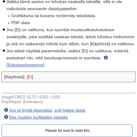
Vaikka tämä asetus on tehokas vaalealle tekstille, sillä ei ole
vaikutusta seuraaviin datatyyppeihin:
Grafiikkana tai kuvana renderöity tekstidata
PDF-data
Jos [Ei] on valittuna, kun suoritat mustavalkotulostuksen
asiakirjalle, joka sisältää vaaleaa tekstiä, teksti tulostuu heikommin
ja sitä on vaikeampi nähdä kuin silloin, kun [Käytössä] on valittuna.
Jos teksti näyttää parannetulta, vaikka [Ei] on valittuna, määritä
asetukset niin, että tasoitusprosessia ei suoriteta.
[Erikoispehmennys]
[Käytössä], [
Ei
]
imageFORCE 6170 / 6160 / 6155
Käyttöopas (tuoteopas)
Jos et löydä etsimääsi, voit hakea tästä.
Etsi muiden tuotteiden oppaita
Please be sure to read this.‎