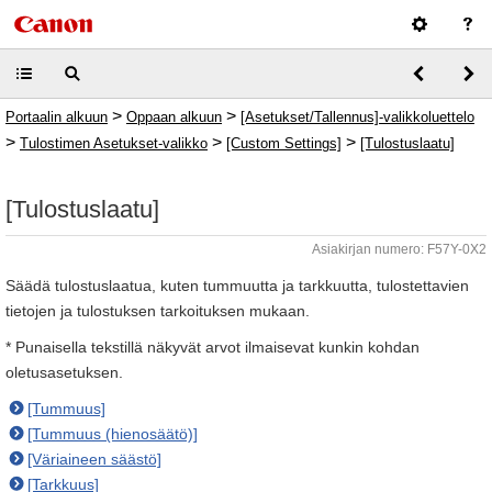
>
>
Portaalin alkuun
Oppaan alkuun
[Asetukset/Tallennus]-valikkoluettelo
>
>
>
Tulostimen Asetukset-valikko
[Custom Settings]
[Tulostuslaatu]
[Tulostuslaatu]
Asiakirjan numero: F57Y-0X2
Säädä tulostuslaatua, kuten tummuutta ja tarkkuutta, tulostettavien
tietojen ja tulostuksen tarkoituksen mukaan.
* Punaisella tekstillä näkyvät arvot ilmaisevat kunkin kohdan
oletusasetuksen.
[Tummuus]
[Tummuus (hienosäätö)]
[Väriaineen säästö]
[Tarkkuus]