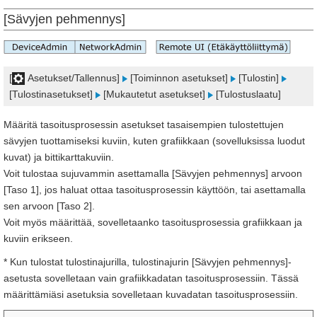
[Sävyjen pehmennys]
[
Asetukset/Tallennus]
[Toiminnon asetukset]
[Tulostin]
[Tulostinasetukset]
[Mukautetut asetukset]
[Tulostuslaatu]
Määritä tasoitusprosessin asetukset tasaisempien tulostettujen
sävyjen tuottamiseksi kuviin, kuten grafiikkaan (sovelluksissa luodut
kuvat) ja bittikarttakuviin.
Voit tulostaa sujuvammin asettamalla [Sävyjen pehmennys] arvoon
[Taso 1], jos haluat ottaa tasoitusprosessin käyttöön, tai asettamalla
sen arvoon [Taso 2].
Voit myös määrittää, sovelletaanko tasoitusprosessia grafiikkaan ja
kuviin erikseen.
* Kun tulostat tulostinajurilla, tulostinajurin [Sävyjen pehmennys]-
asetusta sovelletaan vain grafiikkadatan tasoitusprosessiin. Tässä
määrittämiäsi asetuksia sovelletaan kuvadatan tasoitusprosessiin.