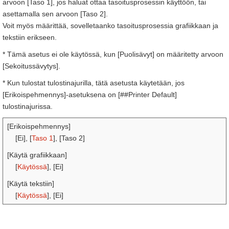
arvoon [Taso 1], jos haluat ottaa tasoitusprosessin käyttöön, tai
asettamalla sen arvoon [Taso 2].
Voit myös määrittää, sovelletaanko tasoitusprosessia grafiikkaan ja
tekstiin erikseen.
* Tämä asetus ei ole käytössä, kun [Puolisävyt] on määritetty arvoon
[Sekoitussävytys].
* Kun tulostat tulostinajurilla, tätä asetusta käytetään, jos
[Erikoispehmennys]-asetuksena on [##Printer Default]
tulostinajurissa.
[Erikoispehmennys]
[Ei], [
Taso 1
], [Taso 2]
[Käytä grafiikkaan]
[
Käytössä
], [Ei]
[Käytä tekstiin]
[
Käytössä
], [Ei]