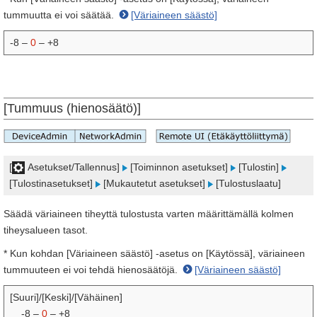
tummuutta ei voi säätää.
[Väriaineen säästö]
-8 –
0
– +8
[Tummuus (hienosäätö)]
[
Asetukset/Tallennus]
[Toiminnon asetukset]
[Tulostin]
[Tulostinasetukset]
[Mukautetut asetukset]
[Tulostuslaatu]
Säädä väriaineen tiheyttä tulostusta varten määrittämällä kolmen
tiheysalueen tasot.
* Kun kohdan [Väriaineen säästö] ‑asetus on [Käytössä], väriaineen
tummuuteen ei voi tehdä hienosäätöjä.
[Väriaineen säästö]
[Suuri]/[Keski]/[Vähäinen]
-8 –
0
– +8