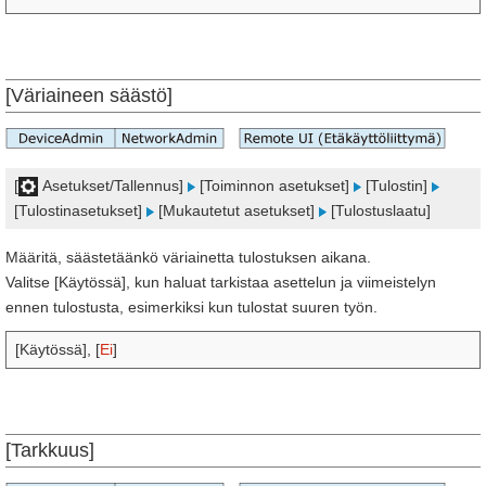
[Väriaineen säästö]
[
Asetukset/Tallennus]
[Toiminnon asetukset]
[Tulostin]
[Tulostinasetukset]
[Mukautetut asetukset]
[Tulostuslaatu]
Määritä, säästetäänkö väriainetta tulostuksen aikana.
Valitse [Käytössä], kun haluat tarkistaa asettelun ja viimeistelyn
ennen tulostusta, esimerkiksi kun tulostat suuren työn.
[Käytössä], [
Ei
]
[Tarkkuus]