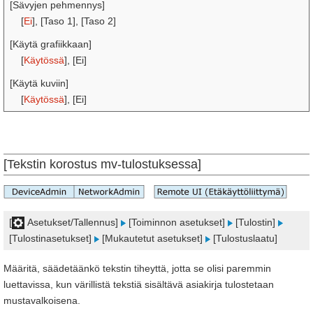
[Sävyjen pehmennys]
[
Ei
], [Taso 1], [Taso 2]
[Käytä grafiikkaan]
[
Käytössä
], [Ei]
[Käytä kuviin]
[
Käytössä
], [Ei]
[Tekstin korostus mv-tulostuksessa]
[
Asetukset/Tallennus]
[Toiminnon asetukset]
[Tulostin]
[Tulostinasetukset]
[Mukautetut asetukset]
[Tulostuslaatu]
Määritä, säädetäänkö tekstin tiheyttä, jotta se olisi paremmin
luettavissa, kun värillistä tekstiä sisältävä asiakirja tulostetaan
mustavalkoisena.