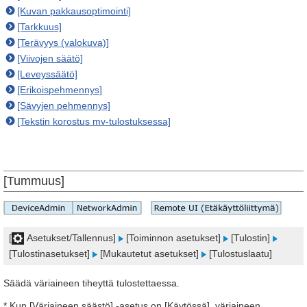
[Kuvan pakkausoptimointi]
[Tarkkuus]
[Terävyys (valokuva)]
[Viivojen säätö]
[Leveyssäätö]
[Erikoispehmennys]
[Sävyjen pehmennys]
[Tekstin korostus mv-tulostuksessa]
[Tummuus]
[
Asetukset/Tallennus]
[Toiminnon asetukset]
[Tulostin]
[Tulostinasetukset]
[Mukautetut asetukset]
[Tulostuslaatu]
Säädä väriaineen tiheyttä tulostettaessa.
* Kun [Väriaineen säästö] ‑asetus on [Käytössä], väriaineen