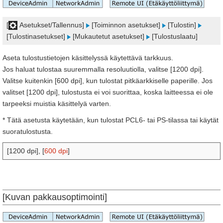
[
Asetukset/Tallennus]
[Toiminnon asetukset]
[Tulostin]
[Tulostinasetukset]
[Mukautetut asetukset]
[Tulostuslaatu]
Aseta tulostustietojen käsittelyssä käytettävä tarkkuus.
Jos haluat tulostaa suuremmalla resoluutiolla, valitse [1200 dpi].
Valitse kuitenkin [600 dpi], kun tulostat pitkäarkkiselle paperille. Jos
valitset [1200 dpi], tulostusta ei voi suorittaa, koska laitteessa ei ole
tarpeeksi muistia käsittelyä varten.
* Tätä asetusta käytetään, kun tulostat PCL6- tai PS-tilassa tai käytät
suoratulostusta.
[1200 dpi], [
600 dpi
]
[Kuvan pakkausoptimointi]