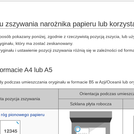
 zszywania narożnika papieru lub korzysta
posób pokazany poniżej, zgodnie z rzeczywistą pozycją zszycia, lub uży
ryginału, który ma zostać zeskanowany.
yginału i ustawienie pozycji zszywania różnią się w zależności od forma
formacie A4 lub A5
dy podczas umieszczania oryginału w formacie B5 w Azji/Oceanii lub 
Orientacja podczas umieszcz
ta pozycja zszywania
Szklana płyta robocza
 róg pionowego papieru