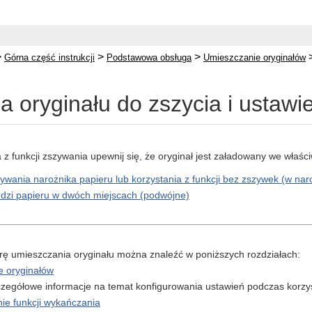
>
>
>
Górna część instrukcji
Podstawowa obsługa
Umieszczanie oryginałów
a oryginału do zszycia i ustawi
 z funkcji zszywania upewnij się, że oryginał jest załadowany we właśc
wania narożnika papieru lub korzystania z funkcji bez zszywek (w nar
dzi papieru w dwóch miejscach (podwójne)
ę umieszczania oryginału można znaleźć w poniższych rozdziałach:
e oryginałów
zegółowe informacje na temat konfigurowania ustawień podczas korzyst
ie funkcji wykańczania