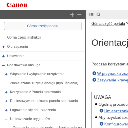
Górna część portalu
Górna część portalu
Górna część instrukcji
Orientacj
O urządzeniu
Ustawianie
Podczas korzystania
Podstawowa obsługa
W przypadku zszy
Włączanie i wyłączanie urządzenia
Zszywanie krawę
Zmniejszanie zużycia energii (tryb uśpienia)
Korzystanie z Panelu sterowania
UWAGA
Dostosowywanie ekranu panelu sterowania
Ogólną procedur
Logowanie się do urządzenia
Umieszczani
Aby uzyskać szc
Umieszczanie oryginałów
Konfigurowan
Orientacja oryginału podczas kopiowania na