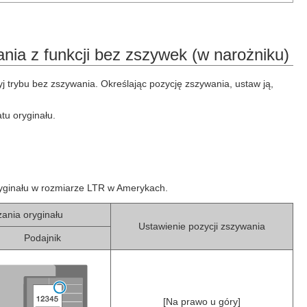
nia z funkcji bez zszywek (w narożniku)
j trybu bez zszywania. Określając pozycję zszywania, ustaw ją,
tu oryginału.
oryginału w rozmiarze LTR w Amerykach.
ania oryginału
Ustawienie pozycji zszywania
Podajnik
[Na prawo u góry]