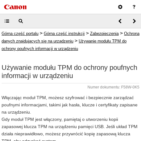
>
>
>
Górna część portalu
Górna część instrukcji
Zabezpieczenia
Ochrona
>
danych znajdujących się na urządzeniu
Używanie modułu TPM do
ochrony poufnych informacji w urządzeniu
Używanie modułu TPM do ochrony poufnych
informacji w urządzeniu
Numer dokumentu: F58W-0K5
Włączając moduł TPM, możesz szyfrować i bezpiecznie zarządzać
poufnymi informacjami, takimi jak hasła, klucze i certyfikaty zapisane
na urządzeniu.
Gdy moduł TPM jest włączony, pamiętaj o utworzeniu kopii
zapasowej klucza TPM na urządzeniu pamięci USB. Jeśli układ TPM
działa nieprawidłowo, możesz przywrócić kopię zapasową klucza