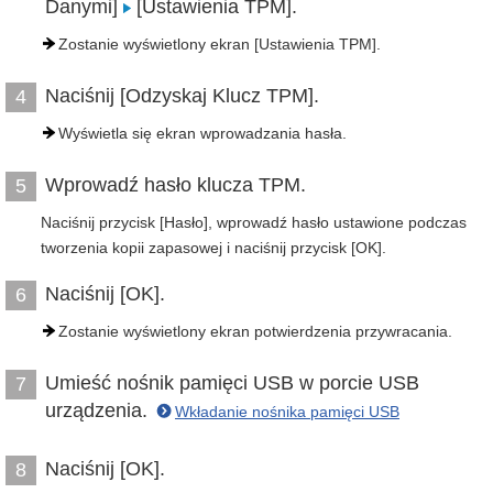
Danymi]
[Ustawienia TPM].
Zostanie wyświetlony ekran [Ustawienia TPM].
Naciśnij [Odzyskaj Klucz TPM].
4
Wyświetla się ekran wprowadzania hasła.
Wprowadź hasło klucza TPM.
5
Naciśnij przycisk [Hasło], wprowadź hasło ustawione podczas
tworzenia kopii zapasowej i naciśnij przycisk [OK].
Naciśnij [OK].
6
Zostanie wyświetlony ekran potwierdzenia przywracania.
Umieść nośnik pamięci USB w porcie USB
7
urządzenia.
Wkładanie nośnika pamięci USB
Naciśnij [OK].
8