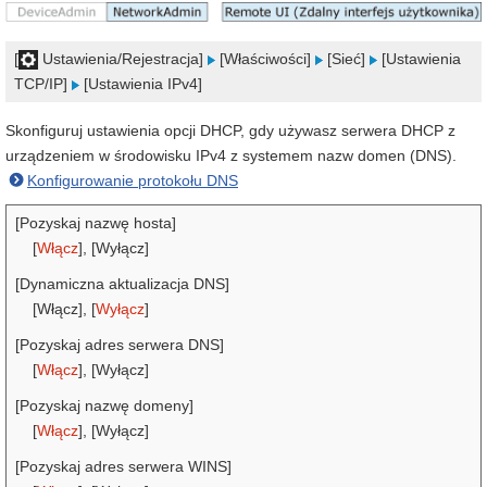
[
Ustawienia/Rejestracja]
[Właściwości]
[Sieć]
[Ustawienia
TCP/IP]
[Ustawienia IPv4]
Skonfiguruj ustawienia opcji DHCP, gdy używasz serwera DHCP z
urządzeniem w środowisku IPv4 z systemem nazw domen (DNS).
Konfigurowanie protokołu DNS
[Pozyskaj nazwę hosta]
[
Włącz
], [Wyłącz]
[Dynamiczna aktualizacja DNS]
[Włącz], [
Wyłącz
]
[Pozyskaj adres serwera DNS]
[
Włącz
], [Wyłącz]
[Pozyskaj nazwę domeny]
[
Włącz
], [Wyłącz]
[Pozyskaj adres serwera WINS]