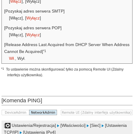
[
Włącz
], [Wyłącz]
[Pozyskaj adres serwera SMTP]
[Włącz], [
Wyłącz
]
[Pozyskaj adres serwera POP]
[Włącz], [
Wyłącz
]
[Release Address Last Acquired from DHCP Server When Address
*1
Cannot Be Acquired]
Wł.
, Wył.
*1
To ustawienie można skonfigurować tylko za pomocą Remote UI (Zdalny
interfejs użytkownika).
[Komenda PING]
[
Ustawienia/Rejestracja]
[Właściwości]
[Sieć]
[Ustawienia
TCP/IP]
[Ustawienia IPv4]