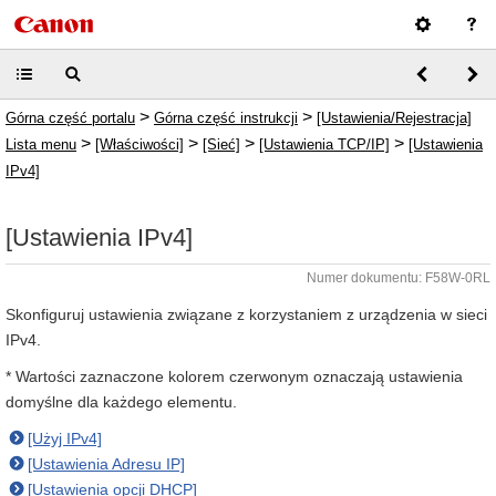
>
>
Górna część portalu
Górna część instrukcji
[Ustawienia/Rejestracja]
>
>
>
>
Lista menu
[Właściwości]
[Sieć]
[Ustawienia TCP/IP]
[Ustawienia
IPv4]
[Ustawienia IPv4]
Numer dokumentu: F58W-0RL
Skonfiguruj ustawienia związane z korzystaniem z urządzenia w sieci
IPv4.
* Wartości zaznaczone kolorem czerwonym oznaczają ustawienia
domyślne dla każdego elementu.
[Użyj IPv4]
[Ustawienia Adresu IP]
[Ustawienia opcji DHCP]