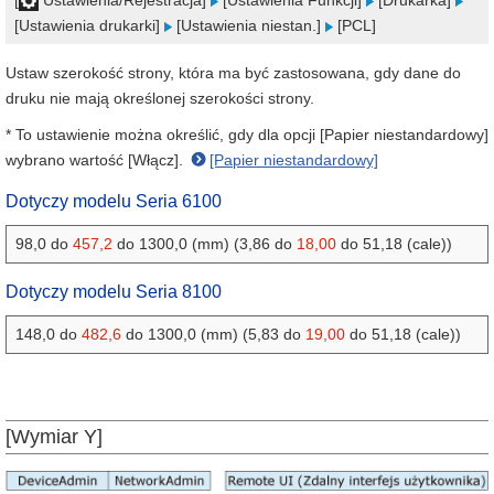
[
Ustawienia/Rejestracja]
[Ustawienia Funkcji]
[Drukarka]
[Ustawienia drukarki]
[Ustawienia niestan.]
[PCL]
Ustaw szerokość strony, która ma być zastosowana, gdy dane do
druku nie mają określonej szerokości strony.
* To ustawienie można określić, gdy dla opcji [Papier niestandardowy]
wybrano wartość [Włącz].
[Papier niestandardowy]
Dotyczy modelu Seria 6100
98,0 do
457,2
do 1300,0 (mm) (3,86 do
18,00
do 51,18 (cale))
Dotyczy modelu Seria 8100
148,0 do
482,6
do 1300,0 (mm) (5,83 do
19,00
do 51,18 (cale))
[Wymiar Y]