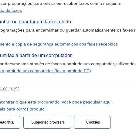
azer preparações para enviar ou receber faxes com a máquina.
ão de faxes
nhar ou guardar um fax recebido.
programações para encaminhar ou guardar automaticamente os faxes r
ento e cópia de segurança automáticos dos faxes recebidos
um fax a partir de um computador.
iar documentos através de faxes a partir de um computador, utilizando 
s a partir de um computador (fax a partir do PC)
160 / 6155
contrar o que está procurando, você pode pesquisar aqui.
is para outros produto
ead this.‎
Supported browsers
Cookies