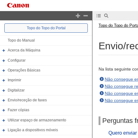
Topo do Topo do Porta
Topo do Topo do Portal
Topo do Manual
Envio/re
Acerca da Máquina
Configurar
Na lista seguinte co
Operações Básicas
Não consegue en
Imprimir
Não consegue re
Digitalizar
Não consegue env
Não consegue env
Envio/receção de faxes
Fazer cópias
Perguntas f
Utilizar espaço de armazenamento
Ligação a dispositivos móveis
Quero enviar 