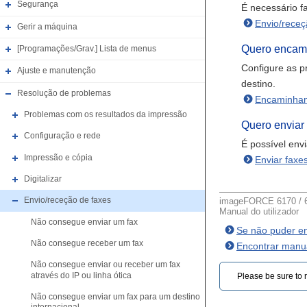
Segurança
É necessário f
Envio/receç
Gerir a máquina
Quero encami
[Programações/Grav.] Lista de menus
Configure as 
Ajuste e manutenção
destino.
Resolução de problemas
Encaminham
Problemas com os resultados da impressão
Quero enviar 
Configuração e rede
É possível env
Impressão e cópia
Enviar faxe
Digitalizar
Envio/receção de faxes
imageFORCE 6170 / 6
Manual do utilizador
Não consegue enviar um fax
Se não puder en
Não consegue receber um fax
Encontrar manua
Não consegue enviar ou receber um fax
através do IP ou linha ótica
Please be sure to r
Não consegue enviar um fax para um destino