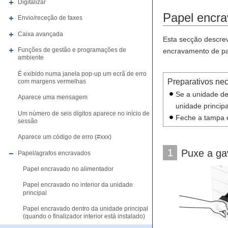
Digitalizar
Papel encra
Envio/receção de faxes
Caixa avançada
Esta secção descrev
Funções de gestão e programações de
encravamento de pa
ambiente
É exibido numa janela pop-up um ecrã de erro
Preparativos ne
com margens vermelhas
Se a unidade de
Aparece uma mensagem
unidade principa
Um número de seis dígitos aparece no início de
Feche a tampa e
sessão
Aparece um código de erro (#xxx)
1
Puxe a ga
Papel/agrafos encravados
Papel encravado no alimentador
Papel encravado no interior da unidade
principal
Papel encravado dentro da unidade principal
(quando o finalizador interior está instalado)