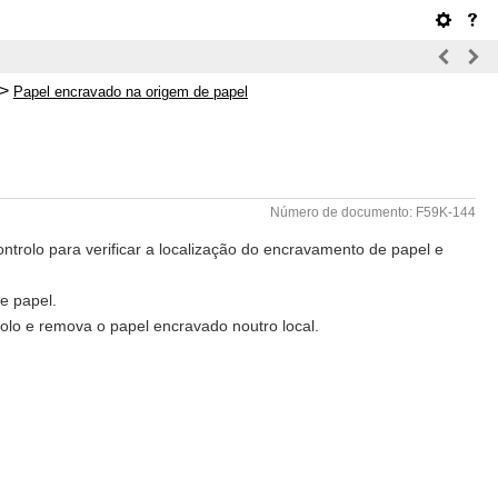
>
Papel encravado na origem de papel
Número de documento: F59K-144
ontrolo para verificar a localização do encravamento de papel e
e papel.
rolo e remova o papel encravado noutro local.