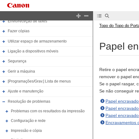
Imprimir
Digitalizar
Envio/receção de faxes
Topo do Topo do Porta
Fazer cópias
Utilizar espaço de armazenamento
Papel en
Ligação a dispositivos móveis
Segurança
Retire o papel encra
Gerir a máquina
remover o papel en
[Programações/Grav.] Lista de menus
Se o papel rasgar, c
Se não conseguir re
Ajuste e manutenção
Papel encravado
Resolução de problemas
Papel encravado
Problemas com os resultados da impressão
Papel encravado 
Configuração e rede
Encravamentos d
Impressão e cópia