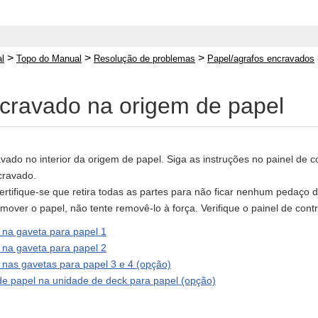
>
>
>
l
Topo do Manual
Resolução de problemas
Papel/agrafos encravados
cravado na origem de papel
vado no interior da origem de papel. Siga as instruções no painel de c
cravado.
ertifique-se que retira todas as partes para não ficar nenhum pedaço d
mover o papel, não tente removê-lo à força. Verifique o painel de cont
 na gaveta para papel 1
 na gaveta para papel 2
nas gavetas para papel 3 e 4 (opção)
e papel na unidade de deck para papel (opção)