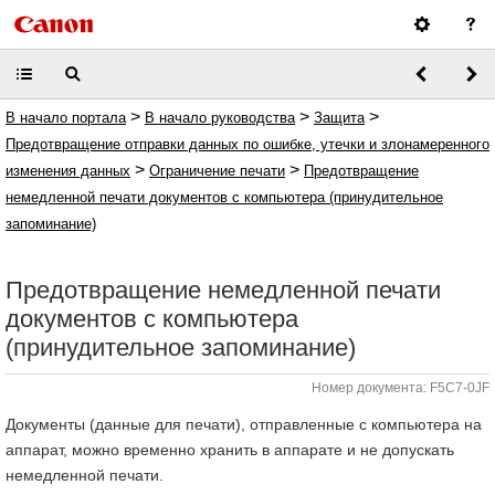
>
>
>
В начало портала
В начало руководства
Защита
Предотвращение отправки данных по ошибке, утечки и злонамеренного
>
>
изменения данных
Ограничение печати
Предотвращение
немедленной печати документов с компьютера (принудительное
запоминание)
Предотвращение немедленной печати
документов с компьютера
(принудительное запоминание)
Номер документа: F5C7-0JF
Документы (данные для печати), отправленные с компьютера на
аппарат, можно временно хранить в аппарате и не допускать
немедленной печати.