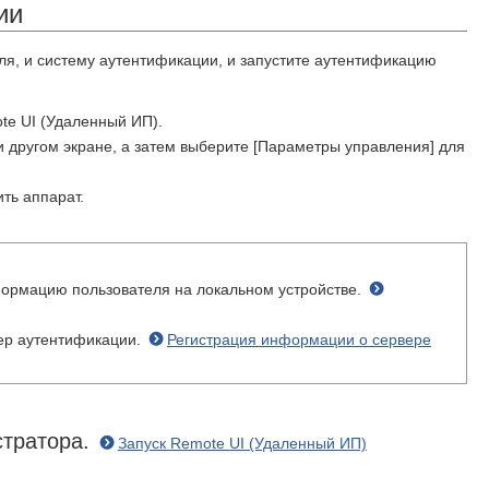
ии
ля, и систему аутентификации, и запустите аутентификацию
te UI (Удаленный ИП).
и другом экране, а затем выберите [Параметры управления] для
ть аппарат.
формацию пользователя на локальном устройстве.
вер аутентификации.
Регистрация информации о сервере
стратора.
Запуск Remote UI (Удаленный ИП)