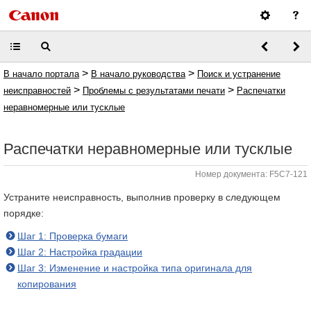
>
>
В начало портала
В начало руководства
Поиск и устранение
>
>
неисправностей
Проблемы с результатами печати
Распечатки
неравномерные или тусклые
Распечатки неравномерные или тусклые
Номер документа: F5C7-121
Устраните неисправность, выполнив проверку в следующем
порядке:
Шаг 1: Проверка бумаги
Шаг 2: Настройка градации
Шаг 3: Изменение и настройка типа оригинала для
копирования