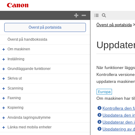
Överst på portalsida
Överst på portalsida
Överst på handbokssida
Uppdater
Om maskinen
Inställning
När funktioner lägg
Grundläggande funktioner
Kontrollera version
Skriva ut
uppdatera maskinen
Scanning
Om maskinen har til
Faxning
Kopiering
Kontrollera den 
Uppdatera den i
Använda lagringsutrymme
Uppdaterar den 
Länka med mobila enheter
Uppdatering av d