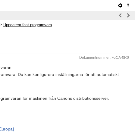
>
Uppdatera fast programvara
Dokumentnummer: F5CA-0R0
mvaran.
vara. Du kan konfigurera inställningarna för att automatiskt
ogramvaran för maskinen från Canons distributionsserver.
Europa]