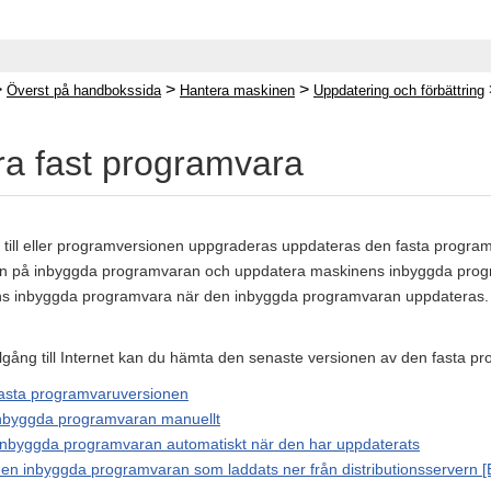
>
>
>
Överst på handbokssida
Hantera maskinen
Uppdatering och förbättring
a fast programvara
s till eller programversionen uppgraderas uppdateras den fasta progra
en på inbyggda programvaran och uppdatera maskinens inbyggda program
s inbyggda programvara när den inbyggda programvaran uppdateras.
lgång till Internet kan du hämta den senaste versionen av den fasta pr
fasta programvaruversionen
nbyggda programvaran manuellt
inbyggda programvaran automatiskt när den har uppdaterats
en inbyggda programvaran som laddats ner från distributionsservern [