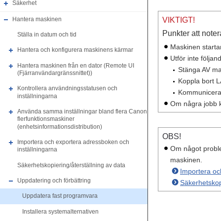
Säkerhet
Hantera maskinen
VIKTIGT!
Punkter att note
Ställa in datum och tid
Maskinen starta
Hantera och konfigurera maskinens kärmar
Utför inte följa
Hantera maskinen från en dator (Remote UI
Stänga AV ma
(Fjärranvändargränssnittet))
Koppla bort 
Kontrollera användningsstatusen och
Kommunicera ti
inställningarna
Om några jobb k
Använda samma inställningar bland flera Canon
flerfunktionsmaskiner
(enhetsinformationsdistribution)
OBS!
Importera och exportera adressboken och
Om något proble
inställningarna
maskinen.
Säkerhetskopiering/återställning av data
Importera oc
Uppdatering och förbättring
Säkerhetskopi
Uppdatera fast programvara
Installera systemalternativen