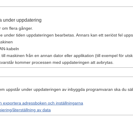
ra under uppdatering
r om flera gånger.
nde under tiden uppdateringen bearbetas. Annars kan ett seriöst fel upps
skinen
LAN-kabeln
ll maskinen från en annan dator eller applikation (till exempel för utskr
varstår kommer processen med uppdateringen att avbrytas.
m uppstår under uppdateringen av inbyggda programvaran ska du säke
h exportera adressboken och inställningarna
ering/återställning av data