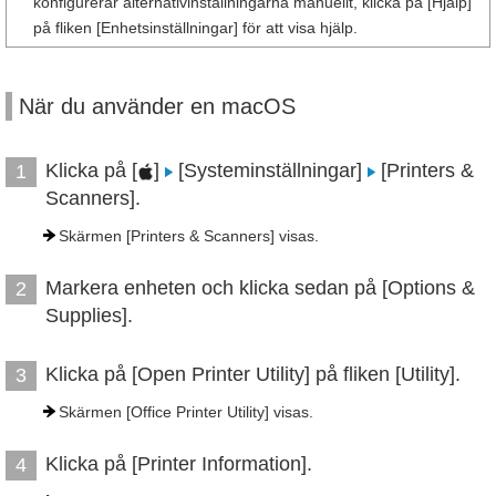
konfigurerar alternativinställningarna manuellt, klicka på [Hjälp]
på fliken [Enhetsinställningar] för att visa hjälp.
När du använder en macOS
Klicka på [
]
[Systeminställningar]
[Printers &
1
Scanners].
Skärmen [Printers & Scanners] visas.
Markera enheten och klicka sedan på [Options &
2
Supplies].
Klicka på [Open Printer Utility] på fliken [Utility].
3
Skärmen [Office Printer Utility] visas.
Klicka på [Printer Information].
4