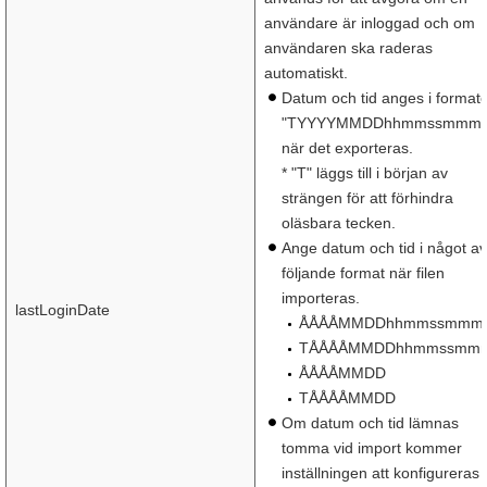
användare är inloggad och om
användaren ska raderas
automatiskt.
Datum och tid anges i formate
"TYYYYMMDDhhmmssmmm"
när det exporteras.
* "T" läggs till i början av
strängen för att förhindra
oläsbara tecken.
Ange datum och tid i något av
följande format när filen
importeras.
lastLoginDate
ÅÅÅÅMMDDhhmmssmmm
TÅÅÅÅMMDDhhmmssmm
ÅÅÅÅMMDD
TÅÅÅÅMMDD
Om datum och tid lämnas
tomma vid import kommer
inställningen att konfigureras