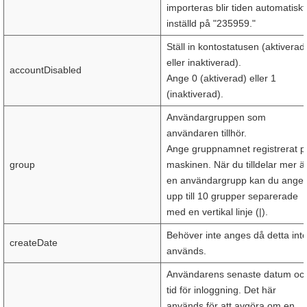
importeras blir tiden automatiskt
inställd på "235959."
Ställ in kontostatusen (aktiverad
eller inaktiverad).
accountDisabled
Ange 0 (aktiverad) eller 1
(inaktiverad).
Användargruppen som
användaren tillhör.
Ange gruppnamnet registrerat p
group
maskinen. När du tilldelar mer ä
en användargrupp kan du ange
upp till 10 grupper separerade
med en vertikal linje (|).
Behöver inte anges då detta int
createDate
används.
Användarens senaste datum oc
tid för inloggning. Det här
används för att avgöra om en