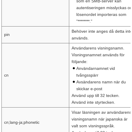
som en SMB-server kan
autentiseringen misslyckas o
lösenordet importeras som
"********."
Behöver inte anges då detta int
pin
används.
Användarens visningsnamn.
Visningsnamnet används för
följande:
Användarnamnet vid
cn
tvångsspärr
Avsändarens namn när du
skickar e-post
Använd upp till 32 tecken.
Använd inte styrtecken.
Visar läsningen av användarens
visningsnamn när japanska är
cn;lang-ja;phonetic
valt som visningsspråk.