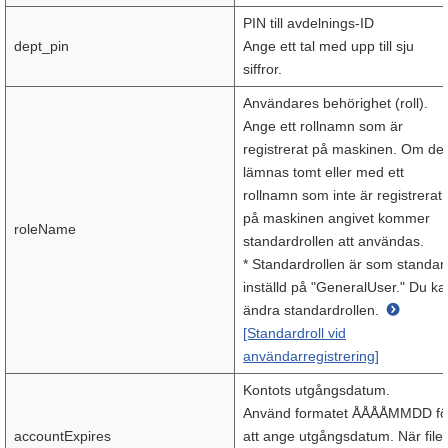
PIN till avdelnings-ID
dept_pin
Ange ett tal med upp till sju
siffror.
Användares behörighet (roll).
Ange ett rollnamn som är
registrerat på maskinen. Om det
lämnas tomt eller med ett
rollnamn som inte är registrerat
på maskinen angivet kommer
roleName
standardrollen att användas.
* Standardrollen är som standar
inställd på "GeneralUser." Du ka
ändra standardrollen.
[Standardroll vid
användarregistrering]
Kontots utgångsdatum.
Använd formatet ÅÅÅÅMMDD fö
accountExpires
att ange utgångsdatum. När file