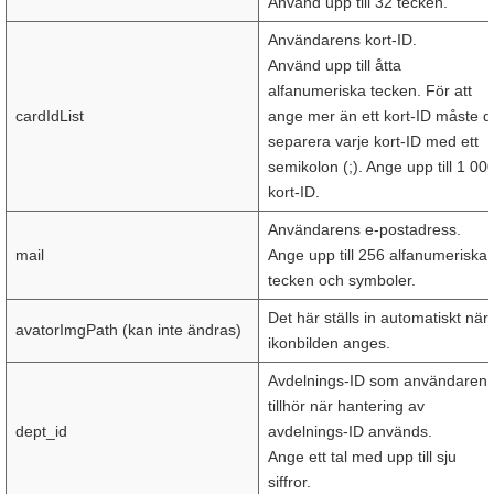
Använd upp till 32 tecken.
Användarens kort-ID.
Använd upp till åtta
alfanumeriska tecken. För att
cardIdList
ange mer än ett kort-ID måste d
separera varje kort-ID med ett
semikolon (;). Ange upp till 1 00
kort-ID.
Användarens e-postadress.
mail
Ange upp till 256 alfanumeriska
tecken och symboler.
Det här ställs in automatiskt när
avatorImgPath (kan inte ändras)
ikonbilden anges.
Avdelnings-ID som användaren
tillhör när hantering av
dept_id
avdelnings-ID används.
Ange ett tal med upp till sju
siffror.