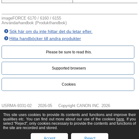
imageFORCE 6170 / 6160 / 6155
Användarhandbok (Produkthandbok)
Sök här om du inte hittar det du letar efter.
Hitta handböcker till andra produkter
Please be sure to read this.‎
Supported browsers
Cookies
USRMA-9331-02
2026-05
Copyright CANON INC. 2026
This site uses cookies to provide its contents and functions and improve their
qualities etc. You can find out more about our use of the cookies
here
. If you
select "Reject", only cookies necessary to provide the contents and functions of
the site are recorded and stored.
Accept
Reject