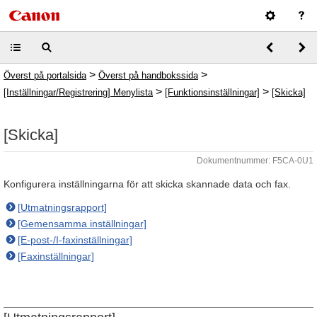
>
>
Överst på portalsida
Överst på handbokssida
>
>
[Inställningar/Registrering] Menylista
[Funktionsinställningar]
[Skicka]
[Skicka]
Dokumentnummer: F5CA-0U1
Konfigurera inställningarna för att skicka skannade data och fax.
[Utmatningsrapport]
[Gemensamma inställningar]
[E-post-/I-faxinställningar]
[Faxinställningar]