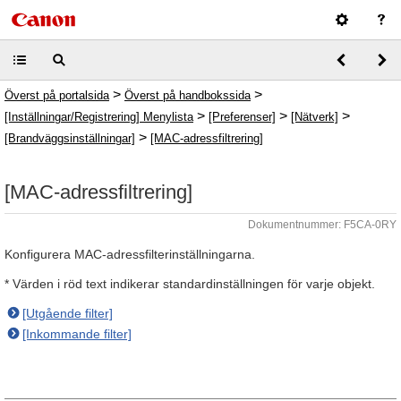
>
>
Överst på portalsida
Överst på handbokssida
>
>
>
[Inställningar/Registrering] Menylista
[Preferenser]
[Nätverk]
>
[Brandväggsinställningar]
[MAC-adressfiltrering]
[MAC-adressfiltrering]
Dokumentnummer: F5CA-0RY
Konfigurera MAC-adressfilterinställningarna.
* Värden i röd text indikerar standardinställningen för varje objekt.
[Utgående filter]
[Inkommande filter]