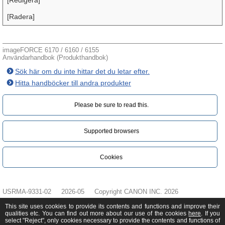
[Redigera]
[Radera]
imageFORCE 6170 / 6160 / 6155
Användarhandbok (Produkthandbok)
Sök här om du inte hittar det du letar efter.
Hitta handböcker till andra produkter
Please be sure to read this.‎
Supported browsers
Cookies
USRMA-9331-02
2026-05
Copyright CANON INC. 2026
This site uses cookies to provide its contents and functions and improve their
qualities etc. You can find out more about our use of the cookies
here
. If you
select "Reject", only cookies necessary to provide the contents and functions of