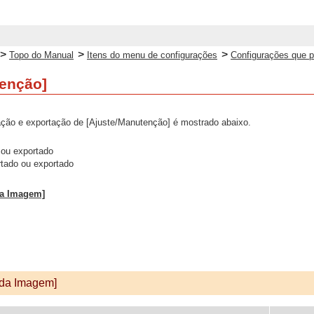
>
>
>
Topo do Manual
Itens do menu de configurações
Configurações que 
tenção]
ação e exportação de [Ajuste/Manutenção] é mostrado abaixo.
 ou exportado
rtado ou exportado
da Imagem]
 da Imagem]