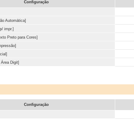
Configuração
ção Automática]
/ impr.]
xto Preto para Cores]
mpressão]
ial]
Área Digit]
Configuração