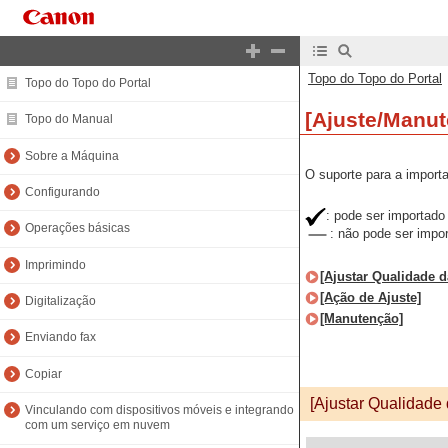
Topo do Topo do Portal
Topo do Topo do Portal
[Ajuste/Manu
Topo do Manual
Sobre a Máquina
O suporte para a import
Configurando
: pode ser importado
Operações básicas
: não pode ser impo
Imprimindo
[Ajustar Qualidade 
[Ação de Ajuste]
Digitalização
[Manutenção]
Enviando fax
Copiar
[Ajustar Qualidade
Vinculando com dispositivos móveis e integrando
com um serviço em nuvem