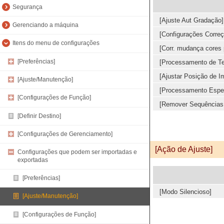
Segurança
[Ajuste Aut Gradação]
Gerenciando a máquina
[Configurações Corre
Itens do menu de configurações
[Corr. mudança cores p
[Preferências]
[Processamento de Te
[Ajustar Posição de I
[Ajuste/Manutenção]
[Processamento Espec
[Configurações de Função]
[Remover Sequências 
[Definir Destino]
[Configurações de Gerenciamento]
[Ação de Ajuste]
Configurações que podem ser importadas e
exportadas
[Preferências]
[Modo Silencioso]
[Ajuste/Manutenção]
[Configurações de Função]