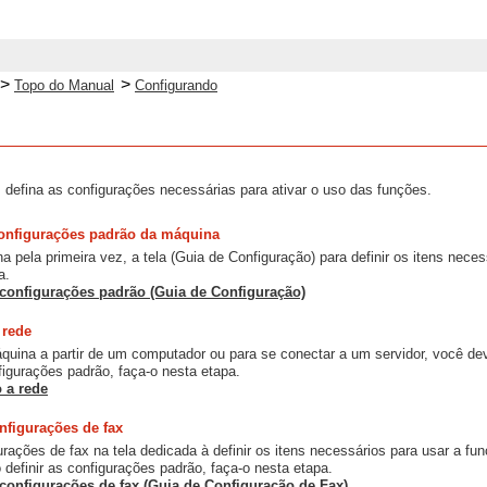
>
>
Topo do Manual
Configurando
 defina as configurações necessárias para ativar o uso das funções.
configurações padrão da máquina
na pela primeira vez, a tela (Guia de Configuração) para definir os itens nec
a.
 configurações padrão (Guia de Configuração)
 rede
quina a partir de um computador ou para se conectar a um servidor, você d
nfigurações padrão, faça-o nesta etapa.
 a rede
nfigurações de fax
urações de fax na tela dedicada à definir os itens necessários para usar a fu
 definir as configurações padrão, faça-o nesta etapa.
 configurações de fax (Guia de Configuração de Fax)