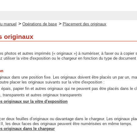
>
>
du manuel
Opérations de base
Placement des originaux
 originaux
 photos et autres imprimés (« originaux ») à numériser, à faxer ou à copier su
utiliser la vitre d'exposition ou le chargeur en fonction du type de document et
on
inaux dans une position fixe. Les originaux doivent être placés un par un, mai
tre placer les originaux suivants sur la vitre d'exposition :
r épais, papier fin et autres originaux qui ne peuvent pas être placés dans le 
, transparents et autres originaux transparents
 originaux sur la vitre d'exposition
er deux feuilles d’originaux ou davantage dans le chargeur. Les originaux pla
I, les deux faces des originaux peuvent être numérisées en même temps.
s originaux dans le chargeur