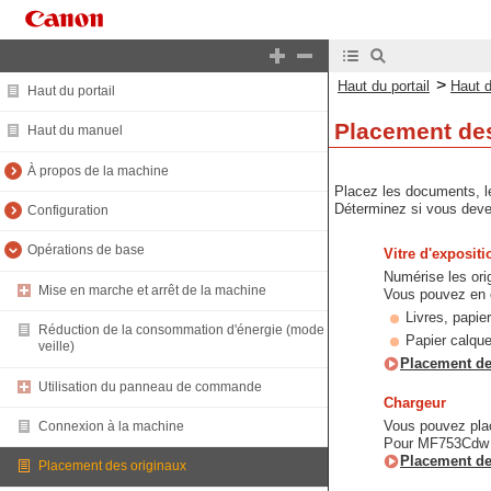
>
Haut du portail
Haut 
Haut du portail
Placement des
Haut du manuel
À propos de la machine
Placez les documents, les
Déterminez si vous devez 
Configuration
Opérations de base
Vitre d'expositi
Numérise les orig
Mise en marche et arrêt de la machine
Vous pouvez en ou
Livres, papie
Réduction de la consommation d'énergie (mode
Papier calque
veille)
Placement des
Utilisation du panneau de commande
Chargeur
Vous pouvez plac
Connexion à la machine
Pour MF753Cdw I
Placement de
Placement des originaux