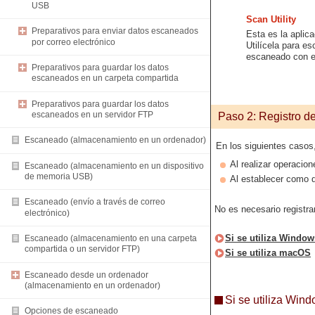
USB
Scan Utility
Preparativos para enviar datos escaneados
Esta es la aplic
por correo electrónico
Utilícela para e
escaneado con e
Preparativos para guardar los datos
escaneados en un carpeta compartida
Preparativos para guardar los datos
escaneados en un servidor FTP
Paso 2: Registro d
Escaneado (almacenamiento en un ordenador)
En los siguientes casos
Al realizar operacio
Escaneado (almacenamiento en un dispositivo
de memoria USB)
Al establecer como 
Escaneado (envío a través de correo
No es necesario registr
electrónico)
Si se utiliza Window
Escaneado (almacenamiento en una carpeta
compartida o un servidor FTP)
Si se utiliza macOS
Escaneado desde un ordenador
(almacenamiento en un ordenador)
Si se utiliza Win
Opciones de escaneado