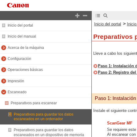
>
Inicio del portal
Inici
Inicio del portal
Preparativos 
Inicio del manual
Acerca de la máquina
Lleve a cabo los siguie
Configuración
Paso 1: Instalación 
Operaciones básicas
Paso 2: Registro de
Impresión
Escaneado
Paso 1: Instalación
Preparativos para escanear
Instale el siguiente cont
Preparativos para guardar los datos
escaneados en un ordenador
ScanGear MF
Se requiere este
Preparativos para guardar los datos
Al escanear con 
escaneados en un dispositivo de memoria