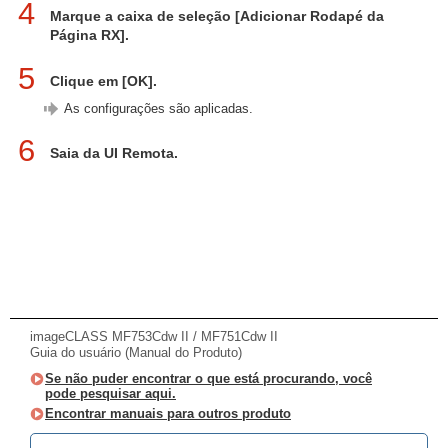
4
Marque a caixa de seleção [Adicionar Rodapé da
Página RX].
5
Clique em [OK].
As configurações são aplicadas.
6
Saia da UI Remota.
imageCLASS MF753Cdw II / MF751Cdw II
Guia do usuário (Manual do Produto)
Se não puder encontrar o que está procurando, você
pode pesquisar aqui.
Encontrar manuais para outros produto