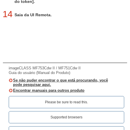
do token].
14
Saia da UI Remota.
imageCLASS MF753Cdw II / MF751Cdw II
Guia do usuário (Manual do Produto)
Se não puder encontrar o que está procurando, você
pode pesquisar aqui.
Encontrar manuais para outros produto
Please be sure to read this.‎
Supported browsers