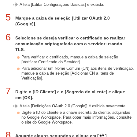
A tela [Editar Configurações Básicas] é exibida.
5
Marque a caixa de seleção [Utilizar OAuth 2.0
(Google)].
6
Selecione se deseja verificar o certificado ao realizar
comunicação criptografada com o servidor usando
TLS.
Para verificar o certificado, marque a caixa de seleção
[Verificar Certificado do Servidor].
Para adicionar um Nome Comum (CN) aos itens de verificação,
marque a caixa de seleção [Adicionar CN a Itens de
Verificação].
7
Digite o [ID Cliente] e o [Segredo do cliente] e clique
em [OK].
A tela [Definições OAuth 2.0 (Google)] é exibida novamente.
Digite a ID do cliente e a chave secreta do cliente, adquiridas
no Google Workspace. Para obter mais informações, consulte
o site do Google Workspace.
8
Aguarde alguns segundos e clique em [
].