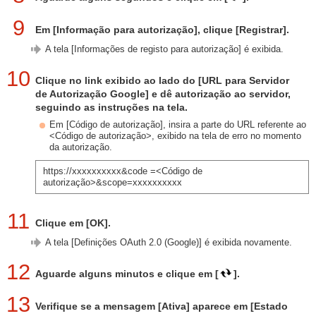
9
Em [Informação para autorização], clique [Registrar].
A tela [Informações de registo para autorização] é exibida.
10
Clique no link exibido ao lado do [URL para Servidor
de Autorização Google] e dê autorização ao servidor,
seguindo as instruções na tela.
Em [Código de autorização], insira a parte do URL referente ao
<Código de autorização>, exibido na tela de erro no momento
da autorização.
https://xxxxxxxxxx&code =<Código de
autorização>&scope=xxxxxxxxxx
11
Clique em [OK].
A tela [Definições OAuth 2.0 (Google)] é exibida novamente.
12
Aguarde alguns minutos e clique em [
].
13
Verifique se a mensagem [Ativa] aparece em [Estado