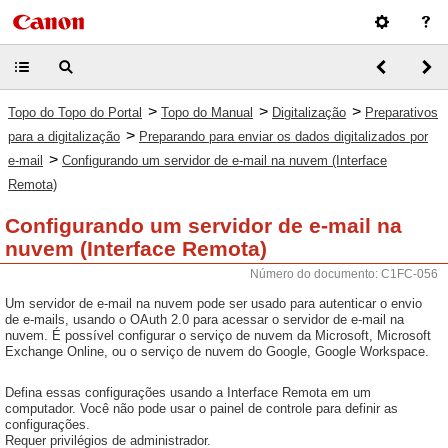
>
>
>
Topo do Topo do Portal
Topo do Manual
Digitalização
Preparativos
>
para a digitalização
Preparando para enviar os dados digitalizados por
>
e-mail
Configurando um servidor de e-mail na nuvem (Interface
Remota)
Configurando um servidor de e-mail na
nuvem (Interface Remota)
Número do documento: C1FC-056
Um servidor de e-mail na nuvem pode ser usado para autenticar o envio
de e-mails, usando o OAuth 2.0 para acessar o servidor de e-mail na
nuvem. É possível configurar o serviço de nuvem da Microsoft, Microsoft
Exchange Online, ou o serviço de nuvem do Google, Google Workspace.
Defina essas configurações usando a Interface Remota em um
computador. Você não pode usar o painel de controle para definir as
configurações.
Requer privilégios de administrador.