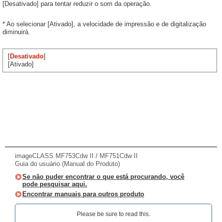
[Desativado] para tentar reduzir o som da operação.
* Ao selecionar [Ativado], a velocidade de impressão e de digitalização
diminuirá.
[
Desativado
]
[Ativado]
imageCLASS MF753Cdw II / MF751Cdw II
Guia do usuário (Manual do Produto)
Se não puder encontrar o que está procurando, você
pode pesquisar aqui.
Encontrar manuais para outros produto
Please be sure to read this.‎